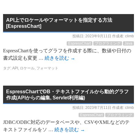
API上でロケールやフォーマットを指定する方法
[EspressChart]
投稿日:
2023年9月11日
作成者:
climb
EspressChart
プログラミング
Java
EspressChartを使ってグラフを作成する際に、数値や日付の
書式設定も変更 …
続きを読む
→
タグ:
API
,
ロケール
,
フォーマット
EspressChartでDB・テキストファイルから動的グラフ
作成(APIからの編集, Servlet利用編)
投稿日:
2023年7月11日
作成者:
climb
EspressChart
プログラミング
JDBC/ODBC対応のデータベースや、CSVやXMLなどのテ
キストファイルをソ …
続きを読む
→