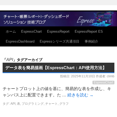
ホーム
EspressChart
EspressReport
EspressReport ES
EspressDashboard
Espressシリーズ共通項目
事例紹介
API
「
」タグアーカイブ
データ表を簡易描画【EspressChart：API使用方法】
投稿日:
2025年11月10日
作成者:
climb
EspressChart
チャートプロット上の値を基に、簡易的な表を作成し、キ
ャンバス上に配置できます。た …
続きを読む
→
タグ:
API
,
表
,
プログラミング
,
チャート
,
グラフ