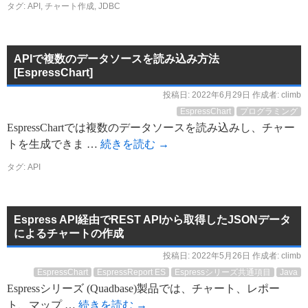
タグ:
API
,
チャート作成
,
JDBC
APIで複数のデータソースを読み込み方法
[EspressChart]
投稿日:
2022年6月29日
作成者:
climb
EspressChart
プログラミング
EspressChartでは複数のデータソースを読み込みし、チャー
トを生成できま …
続きを読む
→
タグ:
API
Espress API経由でREST APIから取得したJSONデータ
によるチャートの作成
投稿日:
2022年5月26日
作成者:
climb
EspressChart
EspressReport ES
Espressシリーズ共通項目
Java
Espressシリーズ (Quadbase)製品では、チャート、レポー
ト、マップ …
続きを読む
→