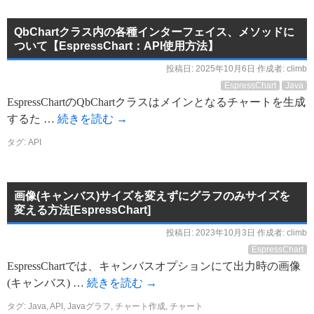
QbChartクラス内の各種インターフェイス、メソッドに
ついて【EspressChart：API使用方法】
投稿日:
2025年10月6日
作成者:
climb
EspressChart
Java
EspressChartのQbChartクラスはメインとなるチャートを生成
するた …
続きを読む
→
タグ:
API
画像(キャンバス)サイズを変えずにグラフのみサイズを
変える方法[EspressChart]
投稿日:
2023年10月3日
作成者:
climb
EspressChart
EspressChartでは、キャンバスオプションにて出力時の画像
(キャンバス) …
続きを読む
→
タグ:
Java
,
API
,
Javaグラフ
,
チャート作成
,
チャート