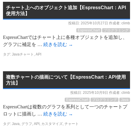
チャート上へのオブジェクト追加【EspressChart：API
使用方法】
投稿日:
2025年10月27日
作成者:
climb
EspressChart
プログラミング
EspressChartではチャート上に各種オブジェクトを追加し、
グラフに補足を …
続きを読む
→
タグ:
Javaチャート
,
API
複数チャートの描画について【EspressChart：API使用
方法】
投稿日:
2025年10月9日
作成者:
climb
EspressChart
プログラミング
Java
EspressChartは複数のグラフを系列として一つのチャートプ
ロットに描画し …
続きを読む
→
タグ:
Java
,
グラフ
,
API
,
カスタマイズ
,
チャート