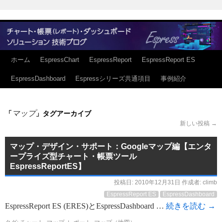
ホーム
EspressChart
EspressReport
EspressReport ES
EspressDashboard
Espressシリーズ共通項目
事例紹介
マップ
「
」タグアーカイブ
新しい投稿
→
マップ・デザイン・サポート：Googleマップ編【エンタ
ープライズ型チャート・帳票ツール
EspressReportES】
投稿日:
2010年12月31日
作成者:
climb
EspressReport ES
EspressDashboard
EspressReport ES (ERES)とEspressDashboard …
続きを読む
→