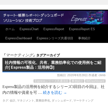
ホーム
EspressChart
EspressReport
EspressReport ES
EspressDashboard
Espressシリーズ共通項目
事例紹介
マーケティング
「
」タグアーカイブ
社内情報の可視化、共有、業務効率化での使用例をご紹
介[ Espress製品：活用例③]
投稿日:
2020年8月28日
作成者:
climb
Espressシリーズ共通項目
事例紹介
BI/Dashboard
Espress製品の活用例を紹介するシリーズ3回目の今回は、社
内の情報や資産を可 …
続きを読む
→
タグ:
会計
,
マネジメント
,
業務効率化
,
ダッシュボード
,
マーケティング