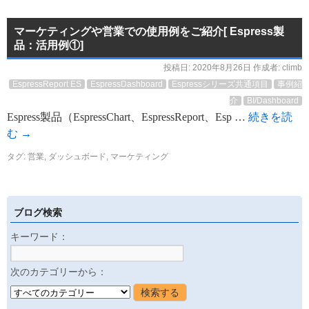
マーケティングや営業での使用例をご紹介[ Espress製
品：活用例①]
投稿日:
2020年8月26日
作成者:
climb
EspressReport ES
EspressDashboard
Espressシリーズ共通項目
事例紹
介
BI/Dashboard
Espress製品（EspressChart、EspressReport、Esp …
続きを読
む
→
タグ:
営業
,
ダッシュボード
,
マーケティング
ブログ検索
キーワード：
次のカテゴリーから：