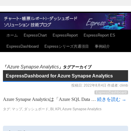
ホーム
EspressChart
EspressReport
EspressReport ES
EspressDashboard
Espressシリーズ共通項目
事例紹介
Azure Synapse Analytics
「
」タグアーカイブ
EspressDashboard for Azure Synapse Analytics
投稿日:
2022年8月4日
作成者:
climb
EspressDashboard
Azure Synapse Analyticsは「Azure SQL Data …
続きを読む
→
タグ:
マップ
,
ダッシュボード
,
BI
,
KPI
,
Azure Synapse Analytics