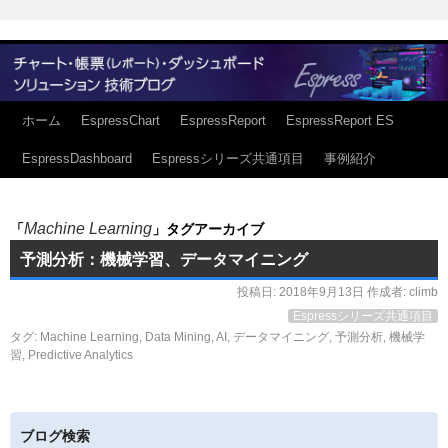
ホーム
EspressChart
EspressReport
EspressReport ES
EspressDashboard
Espressシリーズ共通項目
事例紹介
Machine Learning
「
」タグアーカイブ
予測分析：機械学習、データマイニング
投稿日:
2018年9月13日
作成者:
climb
Espressシリーズ共通項目
タグ:
Machine Learning
,
Data Mining
,
AI
,
データマイニング
,
予測分析
,
機械学
習
,
Predictive Analytics
ブログ検索