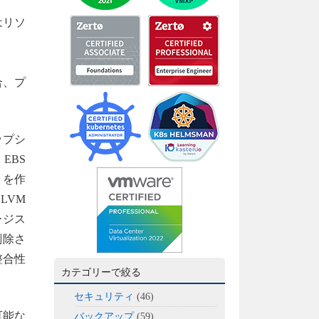
はリソ
合、プ
ップシ
EBS
トを作
LVM
ージス
削除さ
整合性
カテゴリーで絞る
セキュリティ
(46)
可能な
バックアップ
(59)