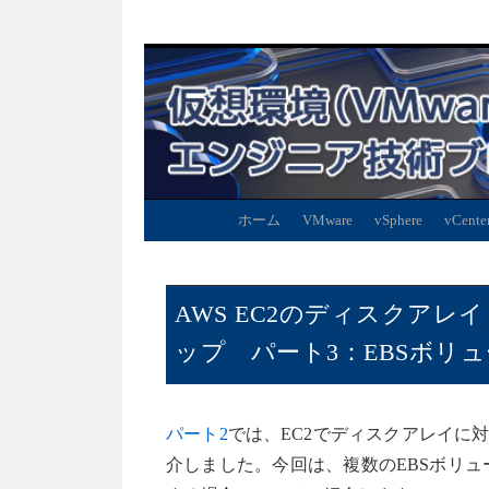
ホーム
VMware
vSphere
vCente
AWS EC2のディスクア
ップ パート3：EBSボリ
パート2
では、EC2でディスクアレイに
介しました。今回は、複数のEBSボリ