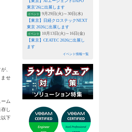
【東京】AIエージェントDXPO
東京'26に出展します
9月29日(火)～30日(水)
イベント
【東京】日経クロステックNEXT
東京 2026に出展します
10月13日(火)～16日(金)
イベント
【東京】CEATEC 2026に出展し
ます
イベント情報一覧
すが、
きませ
ューム
保存し
は以下