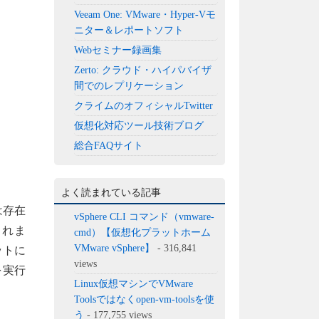
Veeam One: VMware・Hyper-Vモ
ニター＆レポートソフト
Webセミナー録画集
Zerto: クラウド・ハイパバイザ
間でのレプリケーション
クライムのオフィシャルTwitter
仮想化対応ツール技術ブログ
総合FAQサイト
よく読まれている記事
は存在
vSphere CLI コマンド（vmware-
まれま
cmd）【仮想化プラットホーム
VMware vSphere】
- 316,841
ットに
views
を実行
Linux仮想マシンでVMware
Toolsではなくopen-vm-toolsを使
う
- 177,755 views