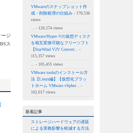
VMwareのスナップショット作
成・削除処理の仕組み
- 170,536
views
...
- 120,574 views
マージ
VMware/Hyper-Vの仮想ディスク
を相互変換可能なフリーソフト
BSス
【StarWind V2V Convert...
-
115,357 views
...
- 105,455 views
VMware toolsのインストール方
法【Linux編】【仮想化プラッ
トホーム VMware vSpher...
-
102,017 views
題
新着記事
ストレージハードウェアの遅延
による実務影響を軽減する方法