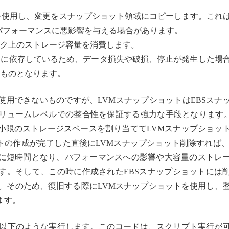
を使用し、変更をスナップショット領域にコピーします。これ
Oパフォーマンスに悪影響を与える場合があります。
ク上のストレージ容量を消費します。
タに依存しているため、データ損失や破損、停止が発生した場
ものとなります。
使用できないものですが、LVMスナップショットはEBSスナ
リュームレベルでの整合性を保証する強力な手段となります。
小限のストレージスペースを割り当ててLVMスナップショッ
トの作成が完了した直後にLVMスナップショット削除すれば、
に短時間となり、パフォーマンスへの影響や大容量のストレ
す。そして、この時に作成されたEBSスナップショットには
す。そのため、復旧する際にLVMスナップショットを使用し、
ます。
は以下のような実行します。このコードは、スクリプト実行が