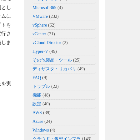
例とし
Microsoft365
(4)
ームに
VMware
(232)
プトを
vSphere
(62)
実行さ
vCenter
(21)
施しま
vCloud Director
(2)
Hyper-V
(49)
その他製品・ツール
(25)
ディザスタ・リカバリ
(49)
FAQ
(9)
止を実
トラブル
(22)
機能
(48)
設定
(40)
AWS
(39)
Azure
(24)
Windows
(4)
クラウド・仮想インフラ
(143)