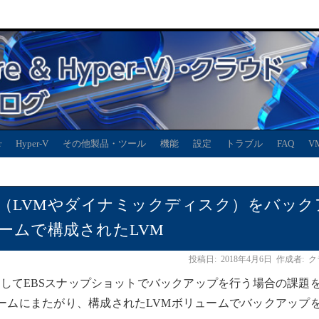
r
Hyper-V
その他製品・ツール
機能
設定
トラブル
FAQ
V
レイ（LVMやダイナミックディスク）をバック
ュームで構成されたLVM
投稿日:
2018年4月6日
作成者:
ク
対してEBSスナップショットでバックアップを行う場合の課題
ュームにまたがり、構成されたLVMボリュームでバックアップ