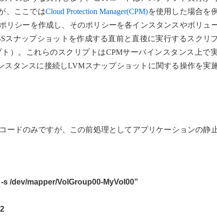
が、ここでは
Cloud Protection Manager(CPM)
を使用した場合を
、ポリシーを作成し、そのポリシーを各インスタンスやボリュ
BSスナップショットを作成する直前と直後に実行するスクリ
rスクリプト）。これらのスクリプトはCPMサーバインスタンス上で
インスタンスに接続しLVMスナップショットに関する操作を実
るコードのみですが、この前処理としてアプリケーションの静
G -s /dev/mapper/VolGroup00-MyVol00”
&2