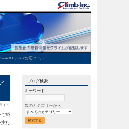
Mware&Hyper-V対応ツール
ブログ検索
ア
キーワード：
ライム
次のカテゴリーから：
をご紹
を実行