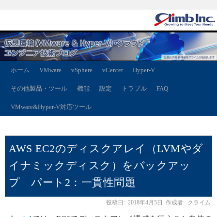
ホーム
VMware
vSphere
vCenter
Hyper-V
その他製品・ツール
機能
設定
トラブル
FAQ
VMware&Hyper-V対応ツール
AWS EC2のディスクアレイ（LVMやダ
イナミックディスク）をバックアッ
プ パート2：一貫性問題
投稿日:
2018年4月5日
作成者:
クライム