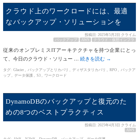
クラウド上のワークロードには、最適
なバックアップ・ソリューションを
投稿日:
2025年5月2日
クライム
バックアップ
AWS
クラウド・仮想インフラ
従来のオンプレミスITアーキテクチャを持つ企業にとっ
て、今日のクラウド・ソリュー …
続きを読む
→
タグ:
Glacier
,
バックアップとリカバリ
,
ディザスタリカバリ
,
RPO
,
バックア
ップ
,
データ保護
,
S3
,
ワークロード
DynamoDBのバックアップと復元のた
めの8つのベストプラクティス
投稿日:
2025年4月3日
クライム
AWS
タグ:
AWS
,
N2WS
,
DynamoDB
,
バックアップ
,
データ保護