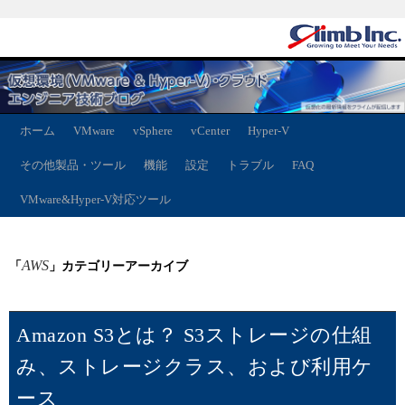
ホーム
VMware
vSphere
vCenter
Hyper-V
その他製品・ツール
機能
設定
トラブル
FAQ
VMware&Hyper-V対応ツール
AWS
「
」カテゴリーアーカイブ
Amazon S3とは？ S3ストレージの仕組
み、ストレージクラス、および利用ケ
ース