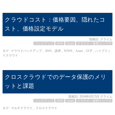
クラウドコスト：価格要因、隠れたコ
スト、価格設定モデル
投稿日:
クライム
バックアップ
AWS
Azure
クラウド・仮想インフラ
タグ:
クラウドバックアップ
,
AWS
,
請求
,
N2WS
,
Azure
,
GCP
,
ハイブリッ
ドクラウド
クロスクラウドでのデータ保護のメリ
ットと課題
投稿日:
2024年6月25日
クライム
バックアップ
AWS
Azure
クラウド・仮想インフラ
タグ:
マルチクラウド
,
クロスクラウド