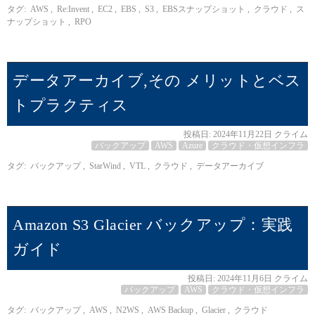
タグ:
AWS
,
Re:Invent
,
EC2
,
EBS
,
S3
,
EBSスナップショット
,
クラウド
,
ス
ナップショット
,
RPO
データアーカイブ,その メリットとベス
トプラクティス
投稿日:
2024年11月22日
クライム
バックアップ
AWS
Azure
クラウド・仮想インフラ
タグ:
バックアップ
,
StarWind
,
VTL
,
クラウド
,
データアーカイブ
Amazon S3 Glacier バックアップ：実践
ガイド
投稿日:
2024年11月6日
クライム
バックアップ
AWS
クラウド・仮想インフラ
タグ:
バックアップ
,
AWS
,
N2WS
,
AWS Backup
,
Glacier
,
クラウド