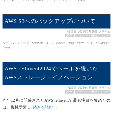
AWS S3へのバックアップについて
投稿日:
2025年3月20日
クライム
AWS
クラウド・仮想インフラ
タグ:
バックアップ
,
StarWind
,
3-2-1
,
Glacier
,
Deep Archive
,
VTL
,
S3 Glacier
,
Veeam
AWS re:Invent2024でベールを脱いだ
AWSストレージ・イノベーション
投稿日:
2025年1月10日
クライム
AWS
クラウド・仮想インフラ
昨年12月に開催されたAWS re:Inventで最も注目を集めたの
は、機械学習 …
続きを読む
→