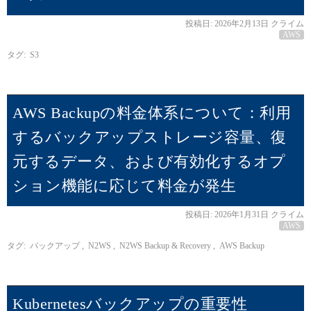
投稿日:
2026年2月13日
クライム
AWS
タグ:
S3
AWS Backupの料金体系について：利用
するバックアップストレージ容量、復
元するデータ、および有効化するオプ
ション機能に応じて料金が発生
投稿日:
2026年1月31日
クライム
AWS
タグ:
バックアップ
,
N2WS
,
N2WS Backup & Recovery
,
AWS Backup
Kubernetesバックアップの重要性