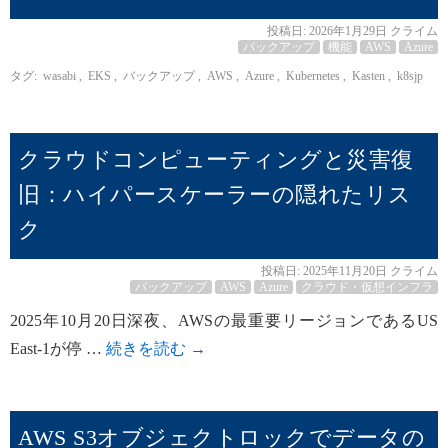
投稿日:
2026年1月29日
クライム
バックアップ
機能
AWS
Azure
タグ:
wasabi
,
EKS
,
バックアップ
,
AWS
,
Azure
,
Kubernetes
,
Kasten
,
k8sjp
クラウドコンピューティングと災害復
旧：ハイパースケーラーの隠れたリス
ク
投稿日:
2025年11月20日
クライム
バックアップ
AWS
Azure
クラウド・仮想インフラ
2025年10月20日深夜、AWSの最重要リージョンであるUS
East-1が停 …
続きを読む
→
AWS S3オブジェクトロックでデータの