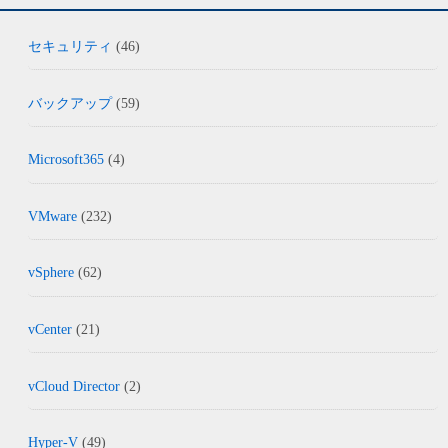
セキュリティ
(46)
バックアップ
(59)
Microsoft365
(4)
VMware
(232)
vSphere
(62)
vCenter
(21)
vCloud Director
(2)
Hyper-V
(49)