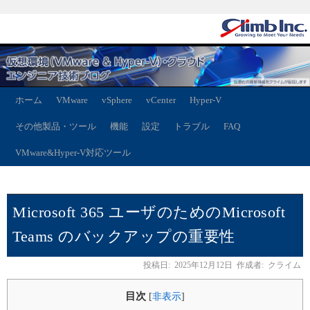
ホーム
VMware
vSphere
vCenter
Hyper-V
その他製品・ツール
機能
設定
トラブル
FAQ
VMware&Hyper-V対応ツール
Microsoft 365 ユーザのためのMicrosoft
Teams のバックアップの重要性
投稿日:
2025年12月12日
作成者:
クライム
目次
[
非表示
]