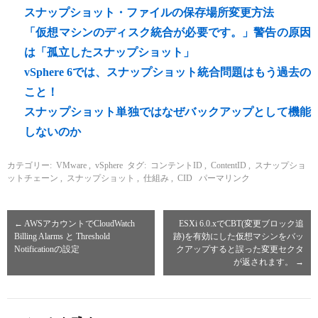
スナップショット・ファイルの保存場所変更方法
「仮想マシンのディスク統合が必要です。」警告の原因
は「孤立したスナップショット」
vSphere 6では、スナップショット統合問題はもう過去の
こと！
スナップショット単独ではなぜバックアップとして機能
しないのか
カテゴリー:
VMware
,
vSphere
タグ:
コンテントID
,
ContentID
,
スナップショ
ットチェーン
,
スナップショット
,
仕組み
,
CID
パーマリンク
←
AWSアカウントでCloudWatch
ESXi 6.0.xでCBT(変更ブロック追
Billing Alarms と Threshold
跡)を有効にした仮想マシンをバッ
Notificationの設定
クアップすると誤った変更セクタ
が返されます。
→