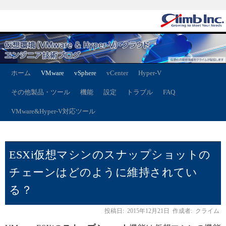
ホーム
VMware
vSphere
vCenter
Hyper-V
その他製品・ツール
機能
設定
トラブル
FAQ
VMware&Hyper-V対応ツール
ESXi仮想マシンのスナップショットの
チェーンはどのように維持されてい
る？
投稿日:
2015年12月21日
作成者:
クライム