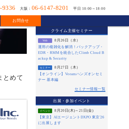
-9336
06-6147-8201
大阪：
平日 10:00～18:00
お問合せ
クライム主催セミナー
8月26日（水）
Web
運用の複雑化を解消！バックアップ・
EDR・RMMを統合したClimb Cloud B
ackup & Security
8月27日（木）
セミナー
【オンライン】Veeamハンズオンセミ
でまとめて
ナー 基本編
セミナー情報一覧
出展・参加イベント
8月20日(木)～21日(金)
イベント
【東京】AIエージェントDXPO 東京'26
に出展します