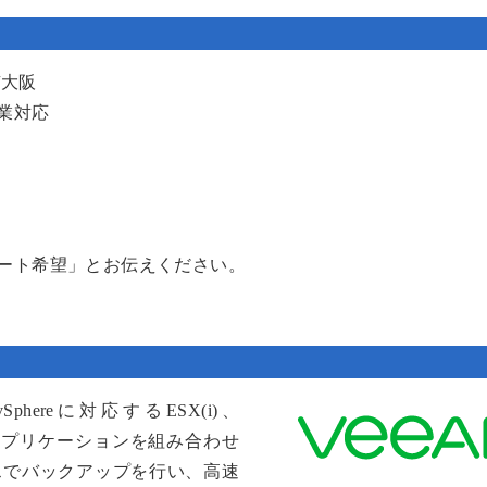
/大阪
業対応
ート希望」とお伝えください。
re vSphereに対応するESX(i)、
ップとレプリケーションを組み合わせ
スでバックアップを行い、高速