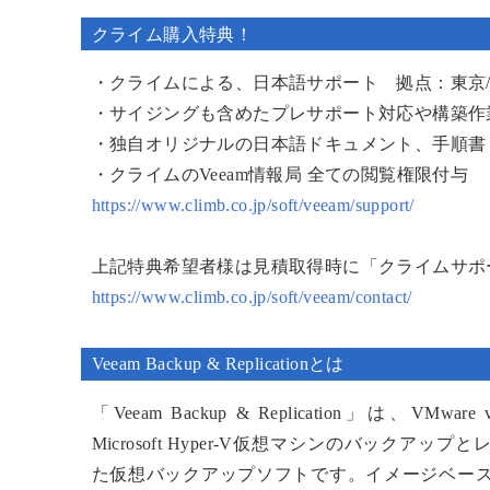
クライム購入特典！
・クライムによる、日本語サポート 拠点：東京
・サイジングも含めたプレサポート対応や構築作
・独自オリジナルの日本語ドキュメント、手順書
・クライムのVeeam情報局 全ての閲覧権限付与
https://www.climb.co.jp/soft/veeam/support/
上記特典希望者様は見積取得時に「クライムサポ
https://www.climb.co.jp/soft/veeam/contact/
Veeam Backup & Replicationとは
「Veeam Backup & Replication」は、VMwa
Microsoft Hyper-V仮想マシンのバックア
た仮想バックアップソフトです。イメージベー