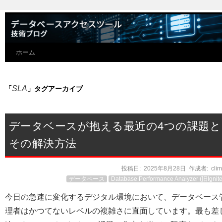
ホーム
SLA
「
」タグアーカイブ
データベースが抱える最近の4つの課題と
その解決方法
投稿日:
2025年8月28日
作成者:
cli
データベース
Database Performance Analyzer (旧Ignite
今日の急速に変化するデジタル環境において、データベース
理者はかつてないレベルの複雑さに直面しています。最も差