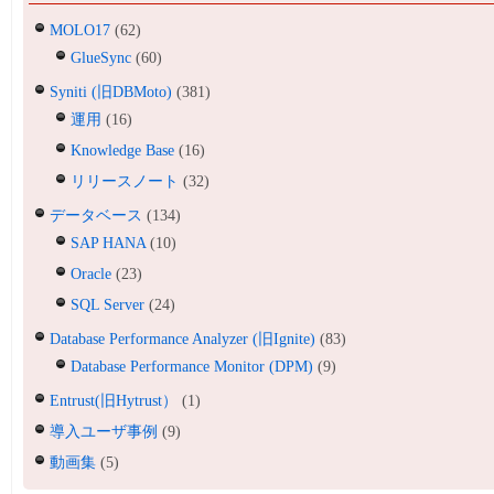
MOLO17
(62)
GlueSync
(60)
Syniti (旧DBMoto)
(381)
運用
(16)
Knowledge Base
(16)
リリースノート
(32)
データベース
(134)
SAP HANA
(10)
Oracle
(23)
SQL Server
(24)
Database Performance Analyzer (旧Ignite)
(83)
Database Performance Monitor (DPM)
(9)
Entrust(旧Hytrust）
(1)
導入ユーザ事例
(9)
動画集
(5)