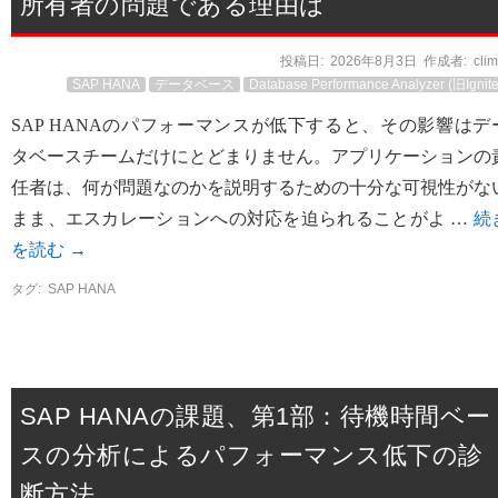
所有者の問題である理由は
投稿日:
2026年8月3日
作成者:
cli
SAP HANA
データベース
Database Performance Analyzer (旧Ignite
SAP HANAのパフォーマンスが低下すると、その影響はデ
タベースチームだけにとどまりません。アプリケーションの
任者は、何が問題なのかを説明するための十分な可視性がな
まま、エスカレーションへの対応を迫られることがよ …
続
を読む
→
タグ:
SAP HANA
SAP HANAの課題、第1部：待機時間ベー
スの分析によるパフォーマンス低下の診
断方法