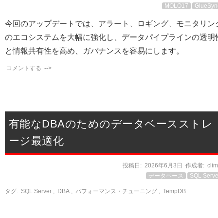
MOLO17
GlueSyn
今回のアップデートでは、アラート、ロギング、モニタリン
のエコシステムを大幅に強化し、データパイプラインの透明
と情報共有性を高め、ガバナンスを容易にします。
コメントする
-->
有能なDBAのためのデータベースストレ
ージ最適化
投稿日:
2026年6月3日
作成者:
cli
データベース
SQL Serve
タグ:
SQL Server
,
DBA
,
パフォーマンス・チューニング
,
TempDB