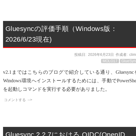
Gluesyncの評価手順（Windows版：
2026/6/23現在)
投稿日:
2026年6月23日
作成者:
cli
MOLO17
GlueSyn
v2.1まではこちらのブログで紹介している通り、Gluesync
Windows環境へインストールするためには、手動でPowerShel
を起動しコマンドを実行する必要がありました。
コメントする
-->
Gluesync 2.2.7における OIDC(OpenID