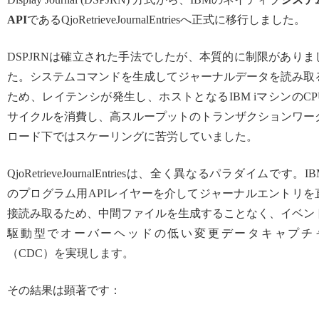
API
であるQjoRetrieveJournalEntriesへ正式に移行しました。
DSPJRNは確立された手法でしたが、本質的に制限がありま
た。システムコマンドを生成してジャーナルデータを読み取
ため、レイテンシが発生し、ホストとなるIBM iマシンのCP
サイクルを消費し、高スループットのトランザクションワー
ロード下ではスケーリングに苦労していました。
QjoRetrieveJournalEntriesは、全く異なるパラダイムです。IB
のプログラム用APIレイヤーを介してジャーナルエントリを
接読み取るため、中間ファイルを生成することなく、イベン
駆動型でオーバーヘッドの低い変更データキャプチ
（CDC）を実現します。
その結果は顕著です：