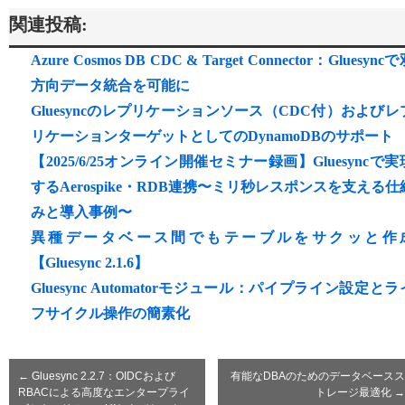
関連投稿:
Azure Cosmos DB CDC & Target Connector：Gluesync
方向データ統合を可能に
Gluesyncのレプリケーションソース（CDC付）およびレ
リケーションターゲットとしてのDynamoDBのサポート
【2025/6/25オンライン開催セミナー録画】Gluesyncで実
するAerospike・RDB連携〜ミリ秒レスポンスを支える仕
みと導入事例〜
異種データベース間でもテーブルをサクッと作
【Gluesync 2.1.6】
Gluesync Automatorモジュール：パイプライン設定とラ
フサイクル操作の簡素化
←
Gluesync 2.2.7：OIDCおよび
有能なDBAのためのデータベースス
RBACによる高度なエンタープライ
トレージ最適化
→