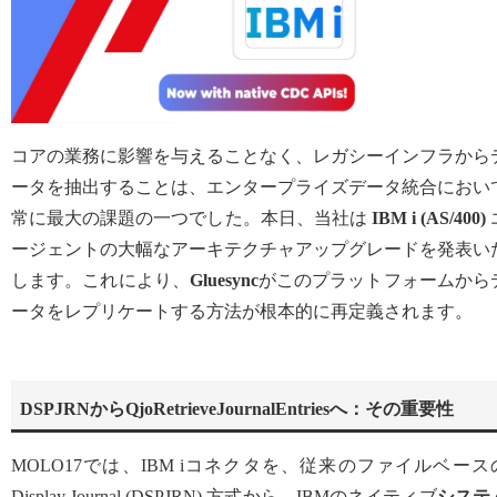
コアの業務に影響を与えることなく、レガシーインフラから
ータを抽出することは、エンタープライズデータ統合におい
常に最大の課題の一つでした。本日、当社は
IBM i (AS/400)
ージェントの大幅なアーキテクチャアップグレードを発表い
します。これにより、
Gluesync
がこのプラットフォームから
ータをレプリケートする方法が根本的に再定義されます。
DSPJRNからQjoRetrieveJournalEntriesへ：その重要性
MOLO17では、IBM iコネクタを、従来のファイルベース
Display Journal (DSPJRN) 方式から、IBMのネイティブ
システ