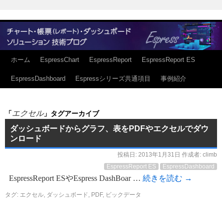
ホーム
EspressChart
EspressReport
EspressReport ES
EspressDashboard
Espressシリーズ共通項目
事例紹介
エクセル
「
」タグアーカイブ
ダッシュボードからグラフ、表をPDFやエクセルでダウ
ンロード
投稿日:
2013年1月31日
作成者:
climb
EspressReport ES
EspressDashboard
EspressReport ESやEspress DashBoar …
続きを読む
→
タグ:
エクセル
,
ダッシュボード
,
PDF
,
ビックデータ