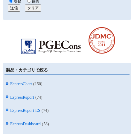
製品・カテゴリで絞る
EspressChart
(150)
EspressReport
(74)
EspressReport ES
(74)
EspressDashboard
(58)