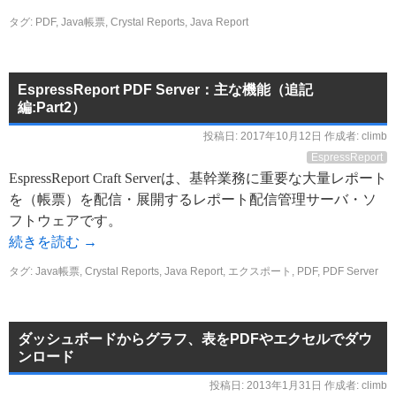
タグ:
PDF
,
Java帳票
,
Crystal Reports
,
Java Report
EspressReport PDF Server：主な機能（追記
編:Part2）
投稿日:
2017年10月12日
作成者:
climb
EspressReport
EspressReport Craft Serverは、基幹業務に重要な大量レポート
を（帳票）を配信・展開するレポート配信管理サーバ・ソ
フトウェアです。
続きを読む
→
タグ:
Java帳票
,
Crystal Reports
,
Java Report
,
エクスポート
,
PDF
,
PDF Server
ダッシュボードからグラフ、表をPDFやエクセルでダウ
ンロード
投稿日:
2013年1月31日
作成者:
climb