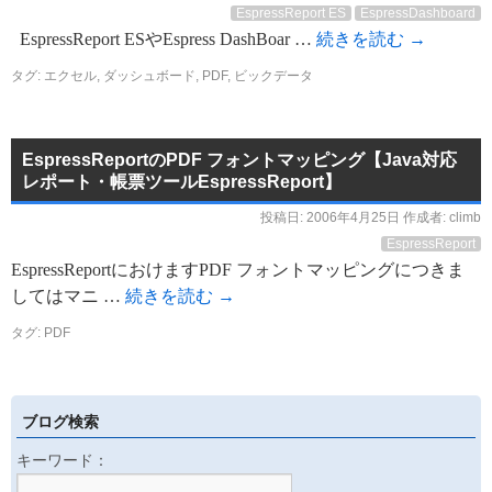
EspressReport ES
EspressDashboard
EspressReport ESやEspress DashBoar …
続きを読む
→
タグ:
エクセル
,
ダッシュボード
,
PDF
,
ビックデータ
EspressReportのPDF フォントマッピング【Java対応
レポート・帳票ツールEspressReport】
投稿日:
2006年4月25日
作成者:
climb
EspressReport
EspressReportにおけますPDF フォントマッピングにつきま
してはマニ …
続きを読む
→
タグ:
PDF
ブログ検索
キーワード：