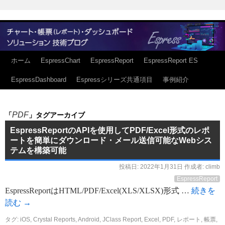
ホーム
EspressChart
EspressReport
EspressReport ES
EspressDashboard
Espressシリーズ共通項目
事例紹介
PDF
「
」タグアーカイブ
EspressReportのAPIを使用してPDF/Excel形式のレポ
ートを簡単にダウンロード・メール送信可能なWebシス
テムを構築可能
投稿日:
2022年1月31日
作成者:
climb
EspressReport
EspressReportはHTML/PDF/Excel(XLS/XLSX)形式 …
続きを
読む
→
タグ:
iOS
,
Crystal Reports
,
Android
,
JClass Report
,
Excel
,
PDF
,
レポート
,
帳票
,