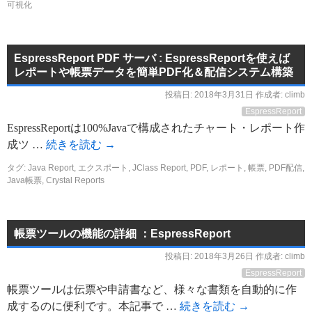
可視化
EspressReport PDF サーバ : EspressReportを使えば
レポートや帳票データを簡単PDF化＆配信システム構築
投稿日:
2018年3月31日
作成者:
climb
EspressReport
EspressReportは100%Javaで構成されたチャート・レポート作
成ツ …
続きを読む
→
タグ:
Java Report
,
エクスポート
,
JClass Report
,
PDF
,
レポート
,
帳票
,
PDF配信
,
Java帳票
,
Crystal Reports
帳票ツールの機能の詳細 ：EspressReport
投稿日:
2018年3月26日
作成者:
climb
EspressReport
帳票ツールは伝票や申請書など、様々な書類を自動的に作
成するのに便利です。本記事で …
続きを読む
→