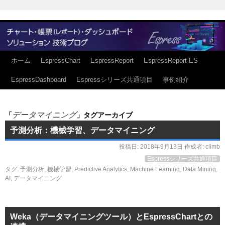
ホーム
EspressChart
EspressReport
EspressReport ES
EspressDashboard
Espressシリーズ共通項目
事例紹介
データマイニング
「
」タグアーカイブ
予測分析：機械学習、データマイニング
投稿日:
2018年9月13日
作成者:
climb
Espressシリーズ共通項目
タグ:
予測分析
,
機械学習
,
Predictive Analytics
,
Machine Learning
,
Data Mining
,
AI
,
データマイニング
Weka（データマイニングツール）とEspressChartとの