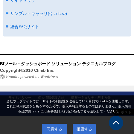
サイトマップ
サンプル・ギャラリ(Quadbase)
総合FAQサイト
BIツール・ダッシュボード ソリューション テクニカルブログ
Copyright©2010 Climb Inc.
Proudly powered by WordPress.
サイトポリシー
個人情報保護方針
情報セキュリティ基本方針
当社ウェブサイトでは、サイトの利便性を改善していく目的でCookieを使用します。
© 2007-2024 Climb Inc.
これは利用状況を分析をするためで、個人を特定するものではありません。
個人情報
保護方針（7.）
Cookieを受け入れるか拒否するか選択してください。
同意する
拒否する