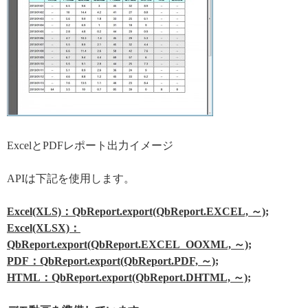
ExcelとPDFレポート出力イメージ
APIは下記を使用します。
Excel(XLS)：QbReport.export(QbReport.EXCEL, ～);
Excel(XLSX)：
QbReport.export(QbReport.EXCEL_OOXML, ～);
PDF：QbReport.export(QbReport.PDF, ～);
HTML：QbReport.export(QbReport.DHTML, ～);