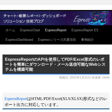
ホーム
EspressChart
EspressReport
EspressReport ES
EspressDashboard
Espressシリーズ共通項目
事例紹介
EspressReportのAPIを使用してPDF/Excel形式のレポ
ートを簡単にダウンロード・メール送信可能なWebシス
テムを構築可能
投稿日:
2022年1月31日
作成者:
climb
EspressReport
はHTML/PDF/Excel(XLS/XLSX)形式などのレ
ポート出力に対応しています。