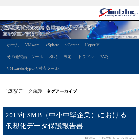
ホーム
VMware
vSphere
vCenter
Hyper-V
その他製品・ツール
機能
設定
トラブル
FAQ
VMware&Hyper-V対応ツール
仮想データ保護
「
」タグアーカイブ
2013年SMB（中小中堅企業）における
仮想化データ保護報告書
投稿日:
2013年6月6日
クライム