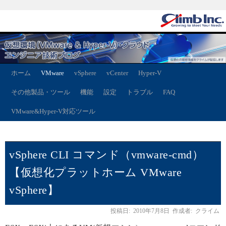
ホーム
VMware
vSphere
vCenter
Hyper-V
その他製品・ツール
機能
設定
トラブル
FAQ
VMware&Hyper-V対応ツール
vSphere CLI コマンド（vmware-cmd）
【仮想化プラットホーム VMware
vSphere】
投稿日:
2010年7月8日
作成者:
クライム