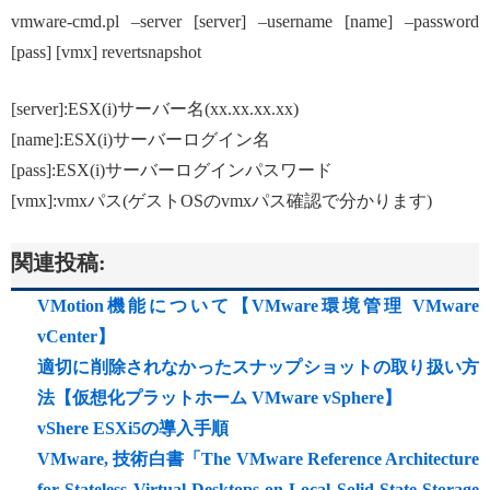
vmware-cmd.pl –server [server] –username [name] –password
[pass] [vmx] revertsnapshot
[server]:ESX(i)サーバー名(xx.xx.xx.xx)
[name]:ESX(i)サーバーログイン名
[pass]:ESX(i)サーバーログインパスワード
[vmx]:vmxパス(ゲストOSのvmxパス確認で分かります)
関連投稿:
VMotion機能について【VMware環境管理 VMware
vCenter】
適切に削除されなかったスナップショットの取り扱い方
法【仮想化プラットホーム VMware vSphere】
vShere ESXi5の導入手順
VMware, 技術白書「The VMware Reference Architecture
for Stateless Virtual Desktops on Local Solid-State Storage