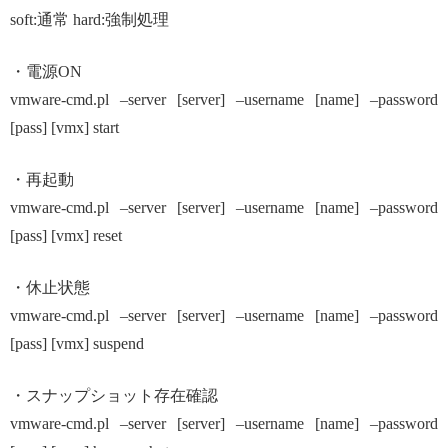
soft:通常 hard:強制処理
・電源ON
vmware-cmd.pl –server [server] –username [name] –password
[pass] [vmx] start
・再起動
vmware-cmd.pl –server [server] –username [name] –password
[pass] [vmx] reset
・休止状態
vmware-cmd.pl –server [server] –username [name] –password
[pass] [vmx] suspend
・スナップショット存在確認
vmware-cmd.pl –server [server] –username [name] –password