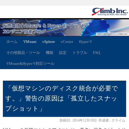
ホーム
VMware
vSphere
vCenter
Hyper-V
その他製品・ツール
機能
設定
トラブル
FAQ
VMware&Hyper-V対応ツール
「仮想マシンのディスク統合が必要で
す。」警告の原因は「孤立したスナッ
プショット」
投稿日:
2014年12月19日
作成者:
クライム