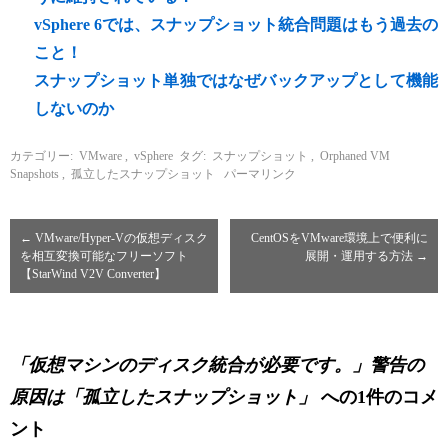
vSphere 6では、スナップショット統合問題はもう過去の
こと！
スナップショット単独ではなぜバックアップとして機能
しないのか
カテゴリー:
VMware
,
vSphere
タグ:
スナップショット
,
Orphaned VM
Snapshots
,
孤立したスナップショット
パーマリンク
←
VMware/Hyper-Vの仮想ディスク
CentOSをVMware環境上で便利に
を相互変換可能なフリーソフト
展開・運用する方法
→
【StarWind V2V Converter】
「仮想マシンのディスク統合が必要です。」警告の
原因は「孤立したスナップショット」
への1件のコメ
ント