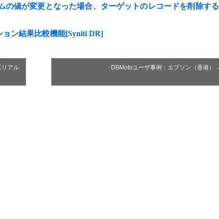
ト] 特定カラムの値が変更となった場合、ターゲットのレコードを削除す
果比較機能[Syniti DR]
1【リアル
･DBMotoユーザ事例：エプソン（香港）