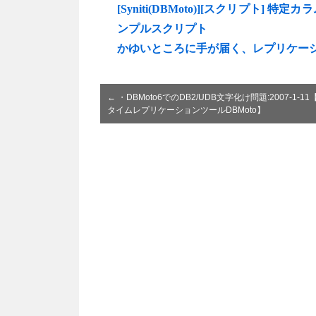
[Syniti(DBMoto)][スクリプ
ンプルスクリプト
かゆいところに手が届く、レプリケーション結
←
・DBMoto6でのDB2/UDB文字化け問題:2007-1-1
タイムレプリケーションツールDBMoto】