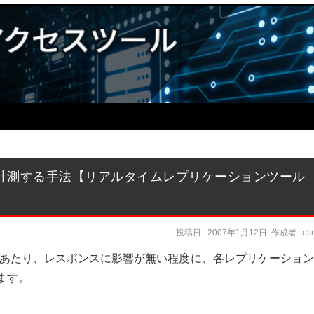
計測する手法【リアルタイムレプリケーションツール
投稿日:
2007年1月12日
作成者:
cl
あたり、レスポンスに影響が無い程度に、各レプリケーション
ります。