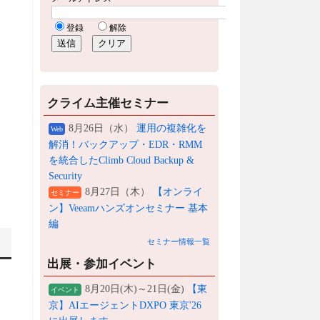
クライム主催セミナー
8月26日（水）
運用の複雑化を
Web
解消！バックアップ・EDR・RMM
を統合したClimb Cloud Backup &
Security
8月27日（木）
【オンライ
セミナー
ン】Veeamハンズオンセミナー 基本
編
セミナー情報一覧
出展・参加イベント
8月20日(木)～21日(金)
【東
イベント
京】AIエージェントDXPO 東京'26