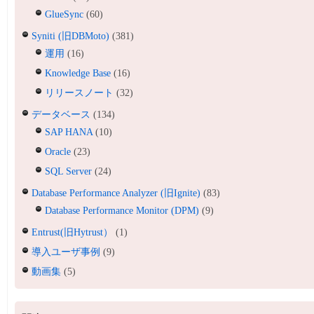
GlueSync
(60)
Syniti (旧DBMoto)
(381)
運用
(16)
Knowledge Base
(16)
リリースノート
(32)
データベース
(134)
SAP HANA
(10)
Oracle
(23)
SQL Server
(24)
Database Performance Analyzer (旧Ignite)
(83)
Database Performance Monitor (DPM)
(9)
Entrust(旧Hytrust）
(1)
導入ユーザ事例
(9)
動画集
(5)