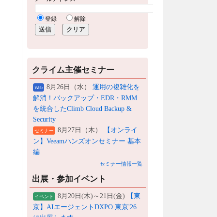
クライム主催セミナー
8月26日（水）
運用の複雑化を
Web
解消！バックアップ・EDR・RMM
を統合したClimb Cloud Backup &
Security
8月27日（木）
【オンライ
セミナー
ン】Veeamハンズオンセミナー 基本
編
セミナー情報一覧
出展・参加イベント
8月20日(木)～21日(金)
【東
イベント
京】AIエージェントDXPO 東京'26