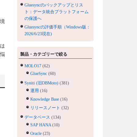
Gluesyncのバックアップとリス
ト：データ統合プラットフォーム
の保護へ
境
Gluesyncの評価手順（Windows版：
2026/6/23現在)
は
製品・カテゴリーで絞る
悩
MOLO17
(62)
GlueSync
(60)
Syniti (旧DBMoto)
(381)
運用
(16)
Knowledge Base
(16)
リリースノート
(32)
データベース
(134)
SAP HANA
(10)
Oracle
(23)