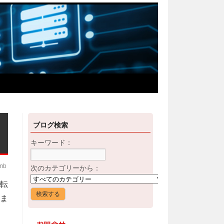
ブログ検索
キーワード：
imb
次のカテゴリーから：
件転
ま