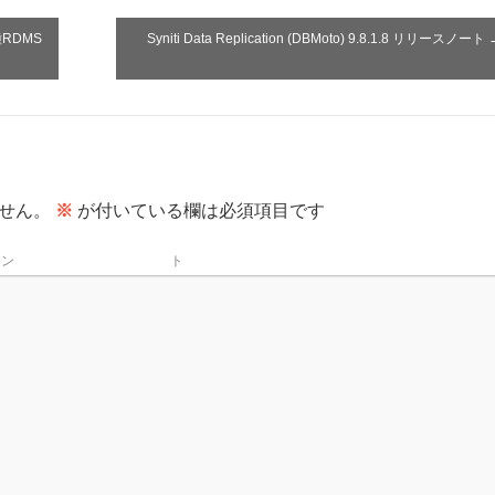
種RDMS
Syniti Data Replication (DBMoto) 9.8.1.8 リリースノート
せん。
※
が付いている欄は必須項目です
メン