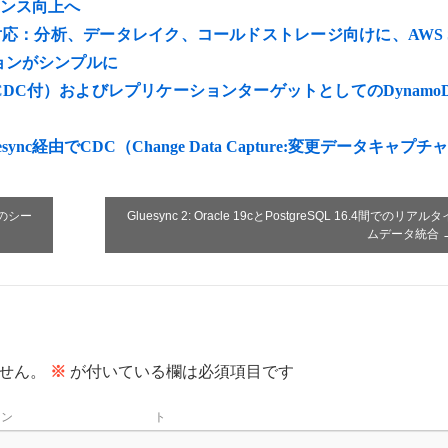
ーマンス向上へ
む）に対応：分析、データレイク、コールドストレージ向けに、AWS 
ョンがシンプルに
（CDC付）およびレプリケーションターゲットとしてのDynamo
luesync経由でCDC（Change Data Capture:変更データキャプチ
yとのシー
Gluesync 2: Oracle 19cとPostgreSQL 16.4間でのリアルタ
ムデータ統合
せん。
※
が付いている欄は必須項目です
メン