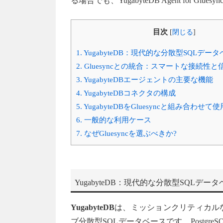
る場合でも、YugabyteDB Agent for
目次
[
閉じる
]
1.
YugabyteDB：現代的な分散型SQLデー
2.
Gluesyncとの統合：スマートな接続性と
3.
YugabyteDBエージェントの主要な機能
4.
YugabyteDBコネクタの構成
5.
YugabyteDBをGluesyncと組み合わせ
6.
一般的な利用ケース
7.
なぜGluesyncを選ぶべきか?
YugabyteDB：現代的な分散型SQLデー
YugabyteDB
は、ミッションクリティカル
ブ分散型SQLデータベースです。Postg