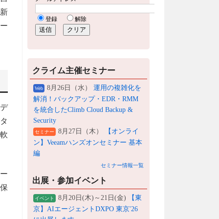
新
ター
クライム主催セミナー
8月26日（水）
運用の複雑化を
Web
解消！バックアップ・EDR・RMM
ムデ
を統合したClimb Cloud Backup &
タ
Security
8月27日（木）
【オンライ
セミナー
軟
ン】Veeamハンズオンセミナー 基本
編
セミナー情報一覧
ター
出展・参加イベント
保
8月20日(木)～21日(金)
【東
イベント
京】AIエージェントDXPO 東京'26