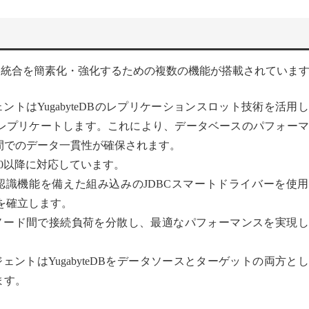
syncには、データ統合を簡素化・強化するための複数の機能が搭載されています
ェントはYugabyteDBのレプリケーションスロット技術を活用
レプリケートします。これにより、データベースのパフォーマ
間でのデータ一貫性が確保されます。
ョン2.0以降に対応しています。
ー認識機能を備えた組み込みのJDBCスマートドライバーを使
続を確立します。
ーノード間で接続負荷を分散し、最適なパフォーマンスを実現
ージェントはYugabyteDBをデータソースとターゲットの両方と
ます。