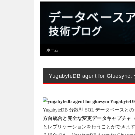
ホーム
YugabyteDB agent for G
YugabyteDB
YugabyteDB 分散型 SQL データ
方向統合と完全な変更データキャプチャ（
とレプリケーションを行うことができます。オ