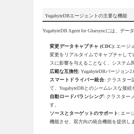
YugabyteDBエージェントの主要な機能
YugabyteDB Agent for Glue
変更データキャプチャ (CDC)
: エージ
変更をリアルタイムでキャプチャして
スに影響を与えることなく、システム
広範な互換性
: YugabyteDBバージ
スマートドライバー統合
: クラスタ
て、YugabyteDBとのシームレスな接
自動ロードバランシング
: クラスタ
す。
ソースとターゲットのサポート
: エ
機能させ、双方向の統合機能を提供し