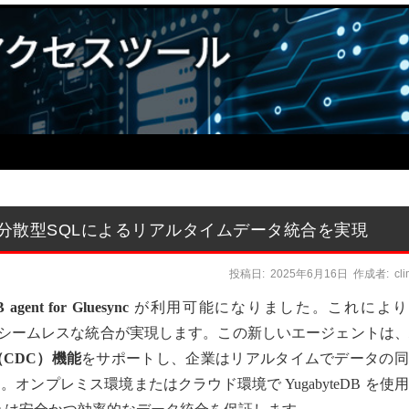
luesync: 分散型SQLによるリアルタイムデータ統合を実現
投稿日:
2025年6月16日
作成者:
cl
 agent for Gluesync
が利用可能になりました。これにより
ベースとのシームレスな統合が実現します。この新しいエージェントは、
CDC）機能
をサポートし、企業はリアルタイムでデータの同
ンプレミス環境またはクラウド環境で YugabyteDB を使