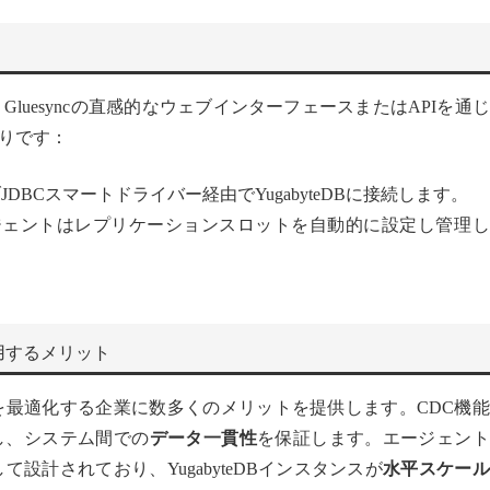
、Gluesyncの直感的なウェブインターフェースまたはAPIを通
りです：
DBCスマートドライバー経由でYugabyteDBに接続します。
ジェントはレプリケーションスロットを自動的に設定し管理し
て使用するメリット
運用を最適化する企業に数多くのメリットを提供します。CDC機
し、システム間での
データ一貫性
を保証します。エージェント
して設計されており、YugabyteDBインスタンスが
水平スケー