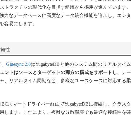
ストラクチャの現代化を目指す組織から採用が進んでいます。
uesyncは、この強力なデータベースに高度なデータ統合機能を追加し、エン
を容易にします。
信頼性
で、
Gluesync 2.0
はYugabyteDBと他のシステム間のリアルタイ
ェントはソースとターゲットの両方の構成をサポート
し
、デー
ャ、リアルタイム同期など、多様なユースケースに対応する柔
JDBCスマートドライバー経由でYugabyteDBに接続し、クラス
用します。これにより、複雑な分散環境でも最適な接続性を確