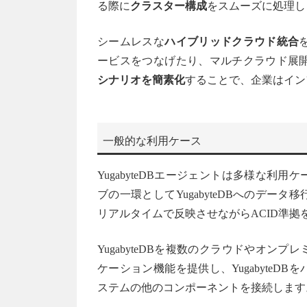
る際に
クラスター構成
をスムーズに処理し
シームレスな
ハイブリッドクラウド統合
ービスをつなげたり、マルチクラウド展開のY
シナリオを簡素化
することで、企業はイン
一般的な利用ケース
YugabyteDBエージェントは多様な
ブの一環としてYugabyteDBへのデ
リアルタイムで反映させながらACID準拠
YugabyteDBを複数のクラウドやオ
ケーション機能を提供し、Yugabyte
ステムの他のコンポーネントを接続します