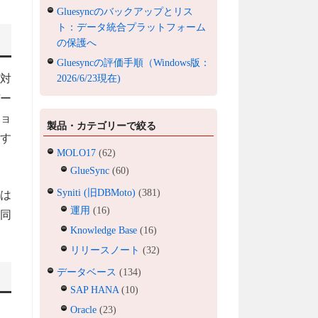
Gluesyncのバックアップとリス
ト：データ統合プラットフォーム
の保護へ
Gluesyncの評価手順（Windows版：
対
2026/6/23現在)
デー
ョ
製品・カテゴリーで絞る
用す
MOLO17
(62)
GlueSync
(60)
Syniti (旧DBMoto)
(381)
業は
運用
(16)
の同
Knowledge Base
(16)
リリースノート
(32)
データベース
(134)
SAP HANA
(10)
Oracle
(23)