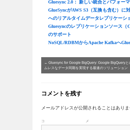
Gluesync 2.0： 新しい統合とパフォ
GlueSyncがAWS S3（互換も含
へのリアルタイムデータレプリケーシ
Gluesyncのレプリケーションソース
のサポート
NoSQL/RDBMからApache KafkaへG
←
Gluesync for Google BigQuery: Google BigQuer
ムレスなデータ同期を実現する最速のソリューション
コメントを残す
メールアドレスが公開されることはありま
コ