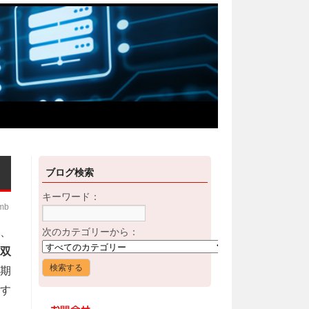
ブログ検索
キーワード：
imb
、
次のカテゴリーから：
双
期
用す