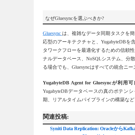
なぜGluesyncを選ぶべきか?
Gluesync
は、複雑なデータ同期タスクを簡
応型のアーキテクチャと、YugabyteDB
タワークフローを最適化するための信頼性
ナルデータベース、NoSQLシステム、分
る場合でも、Gluesyncはすべての統合
YugabyteDB Agent for Gluesyncが
YugabyteDBデータベースの真のポ
期、リアルタイムパイプラインの構築など
関連投稿:
Syniti Data Replication: Oracleから