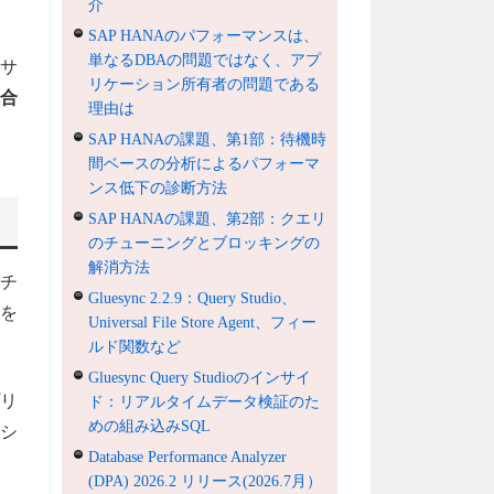
介
SAP HANAのパフォーマンスは、
単なるDBAの問題ではなく、アプ
ドサ
リケーション所有者の問題である
合
理由は
SAP HANAの課題、第1部：待機時
間ベースの分析によるパフォーマ
ンス低下の診断方法
SAP HANAの課題、第2部：クエリ
のチューニングとブロッキングの
解消方法
アチ
Gluesync 2.2.9：Query Studio、
更を
Universal File Store Agent、フィー
ルド関数など
Gluesync Query Studioのインサイ
プリ
ド：リアルタイムデータ検証のた
めの組み込みSQL
コシ
Database Performance Analyzer
(DPA) 2026.2 リリース(2026.7月）