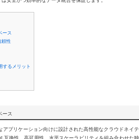
 Gluesync は安全かつ効率的なデータ統合を保証します。
タベース
信頼性
て使用するメリット
タベース
なアプリケーション向けに設計された高性能なクラウドネイテ
reSQL互換性、高可用性、水平スケーラビリティを組み合わせた