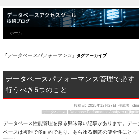
ホーム
データベースパフォーマンス
「
」タグアーカイブ
データベースパフォーマンス管理で必ず
行うべき5つのこと
投稿日:
2025年12月27日
作成者:
cli
データベース
Database Performance Analyzer (旧Ignite
データベース性能管理を探る興味深い記事があります。デー
ベースは複雑で多面的であり、あらゆる機関の健全性にとっ