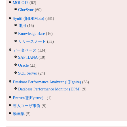
MOLO17
(62)
GlueSync
(60)
Syniti (旧DBMoto)
(381)
運用
(16)
Knowledge Base
(16)
リリースノート
(32)
データベース
(134)
SAP HANA
(10)
Oracle
(23)
SQL Server
(24)
Database Performance Analyzer (旧Ignite)
(83)
Database Performance Monitor (DPM)
(9)
Entrust(旧Hytrust）
(1)
導入ユーザ事例
(9)
動画集
(5)