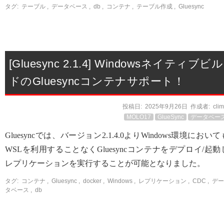
タグ:
テーブル
,
データベース
,
db
,
コンテナ
,
テーブル作成
,
Gluesync
[Gluesync 2.1.4] Windowsネイティブビル
ドのGluesyncコンテナサポート！
投稿日:
2025年9月26日
作成者:
cli
MOLO17
GlueSync
データベー
Gluesyncでは、バージョン2.1.4.0よりWindows環境において
WSLを利用することなくGluesyncコンテナをデプロイ/起動
レプリケーションを実行することが可能となりました。
タグ:
コンテナ
,
Gluesync
,
docker
,
Windows
,
レプリケーション
,
CDC
,
デー
タベース
,
db