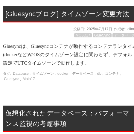
[Gluesyncブログ] タイムゾーン変更方法
投稿日:
2025年7月17日
作成者:
cli
MOLO17
GlueSync
データベー
Gluesyncは、Gluesyncコンテナが動作するコンテナランタイ
(dockerなど)やOSのタイムゾーン設定に関わらず、デフォル
設定でUTCタイムゾーンで動作します。
タグ:
Database
,
タイムゾーン
,
docker
,
データベース
,
db
,
コンテナ
,
Gluesync
,
Molo17
仮想化されたデータベース：パフォーマ
ンス監視の考慮事項