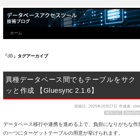
ホーム
db
「
」タグアーカイブ
異種データベース間でもテーブルをサク
ッと作成 【Gluesync 2.1.6】
投稿日:
2025年10月27日
作成者:
cli
MOLO17
GlueSyn
データベース移行や連携を進める上で、負担になりがちな作
の一つにターゲットテーブルの用意が挙げられます。