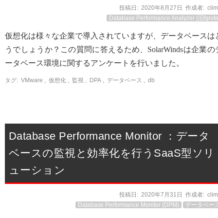
投稿日:
2020年8月27日
作成者:
cli
Database Performance Analyzer (旧Ignite
仮想化は様々な企業で導入されていますが、データベースは
うでしょうか？この質問に答えるため、SolarWindsは企業の
ータベース環境に関するアンケートを行いました。
タグ:
VMware
,
仮想化
,
監視
,
DPA
,
データベース
,
db
Database Performance Monitor ：データ
ベースの監視と効率化を行うSaaS型ソリ
ューション
投稿日:
2020年7月31日
作成者:
cli
Database Performance Monitor (DPM)
データベー