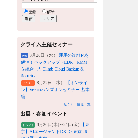
クライム主催セミナー
8月26日（水）
運用の複雑化を
Web
解消！バックアップ・EDR・RMM
を統合したClimb Cloud Backup &
Security
8月27日（木）
【オンライ
セミナー
ン】Veeamハンズオンセミナー 基本
編
セミナー情報一覧
出展・参加イベント
8月20日(木)～21日(金)
【東
イベント
京】AIエージェントDXPO 東京'26