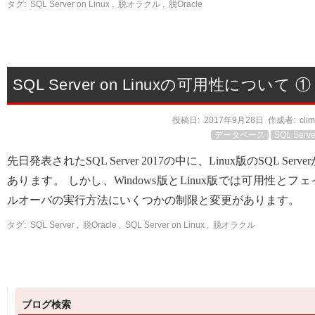
タグ:
SQL Server on Linux
,
脱オラクル
,
脱Oracle
SQL Server on Linuxの可用性について ①
投稿日:
2017年9月28日
作成者:
cli
データベース
SQL Serve
先日発表されたSQL Server 2017の中に、Linux版のSQL Server
あります。 しかし、Windows版とLinux版では可用性とフェ
ルオーバの実行方法にいくつかの制限と変更があります。
タグ:
SQL Server
,
脱Oracle
,
SQL Server on Linux
,
脱オラクル
ブログ検索