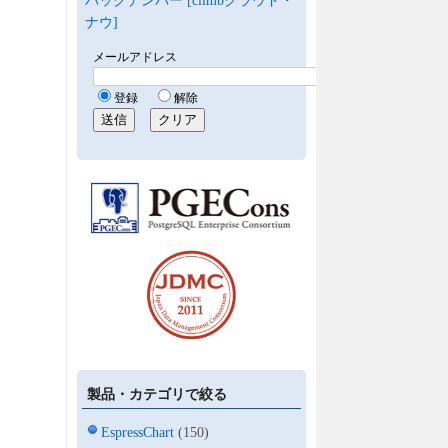
バックナンバー [climbクラウド・
ナウ]
製品・カテゴリで絞る
EspressChart
(150)