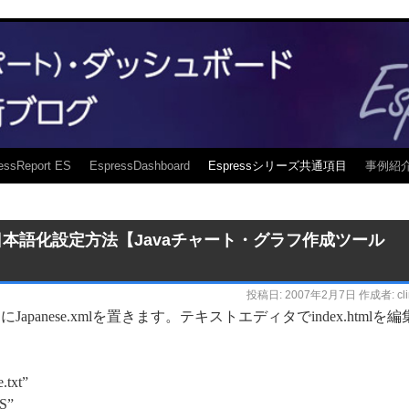
essReport ES
EspressDashboard
Espressシリーズ共通項目
事例紹
日本語化設定方法【Javaチャート・グラフ作成ツール
投稿日:
2007年2月7日
作成者:
cl
にJapanese.xmlを置きます。テキストエディタでindex.htmlを編
txt”
S”