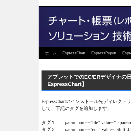
ホーム
EspressChart
EspressReport
Espr
アプレットでのEC/ERデザイナの
EspressChart】
EspressChartのインストール先ディレクトリ
して、下記のタグを追加します。
タグ１： param name=”file” value=”Japanese.
タグ２： param name=”enc” value=”Shift_JI