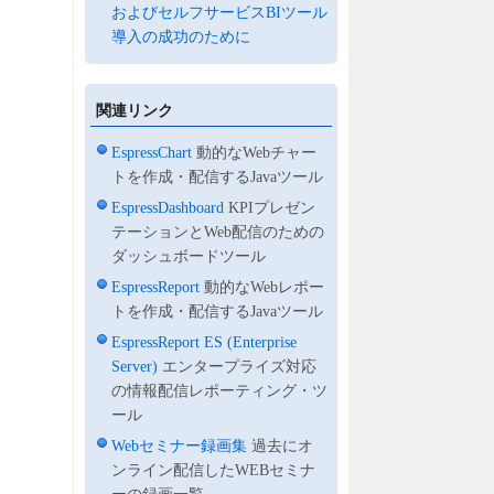
およびセルフサービスBIツール
導入の成功のために
関連リンク
EspressChart
動的なWebチャー
トを作成・配信するJavaツール
EspressDashboard
KPIプレゼン
テーションとWeb配信のための
ダッシュボードツール
EspressReport
動的なWebレポー
トを作成・配信するJavaツール
EspressReport ES (Enterprise
Server)
エンタープライズ対応
の情報配信レポーティング・ツ
ール
Webセミナー録画集
過去にオ
ンライン配信したWEBセミナ