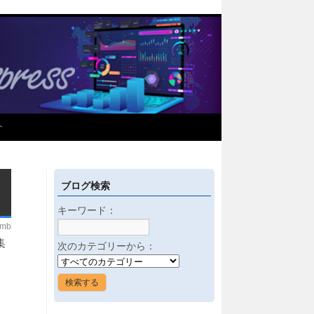
介
ブログ検索
キーワード：
imb
集
次のカテゴリーから：