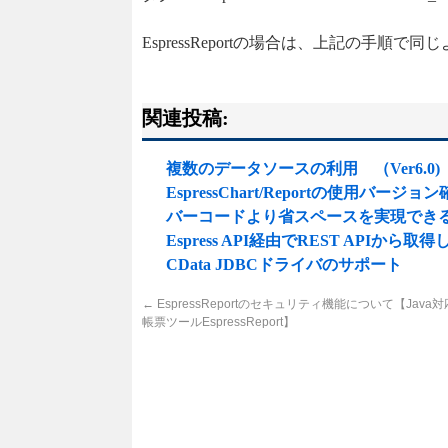
EspressReportの場合は、上記の手順で
関連投稿:
複数のデータソースの利用 （Ver6.0)【
EspressChart/Reportの使用バー
バーコードより省スペースを実現でき
Espress API経由でREST APIか
CData JDBCドライバのサポート
←
EspressReportのセキュリティ機能について【Jav
帳票ツールEspressReport】