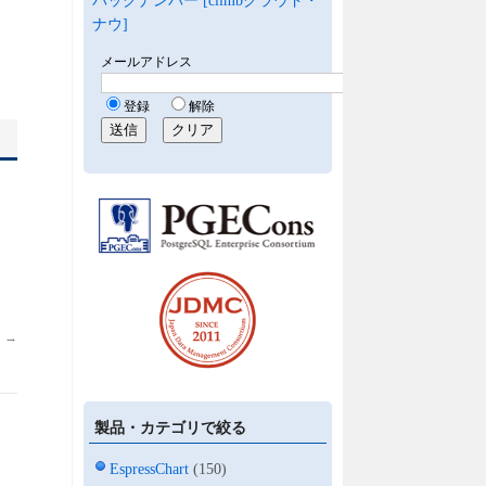
バックナンバー [climbクラウド・
ナウ]
？
→
製品・カテゴリで絞る
EspressChart
(150)