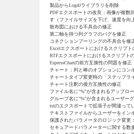
製品からLog4Jライブラリを削除
PDFエクスポートの改良：画像が複数
す（ファイルサイズを下げ、速度を向
散布図における不具合の修正
第二軸を持つ列グラフのバグを修正
コネクションプーリングの不具合を修
Excelエクスポートにおけるスクリプ
RTFエクスポートにおけるスクリプト
EspressChartの前方互換性の問題を修正
チャート：列と棒のオプションにコン
チャートタイプ変更時の「ステップラ
チャート注釈の後方互換性の修正
ファイル名に”%”が含まれるアップロ
グループ名に”%”が含まれるユーザー
txtのエクスポートで拡張子が間違って
テキストファイルからユーザーをインポ
保護されたパラメータのロジック変更
セキュアードパラメーターに関する数