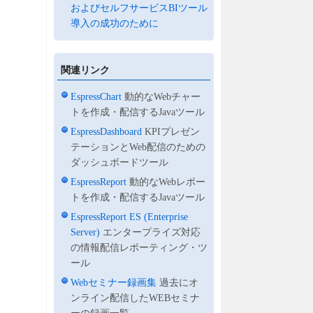
およびセルフサービスBIツール
導入の成功のために
関連リンク
EspressChart
動的なWebチャー
トを作成・配信するJavaツール
EspressDashboard
KPIプレゼン
テーションとWeb配信のための
ダッシュボードツール
EspressReport
動的なWebレポー
トを作成・配信するJavaツール
EspressReport ES (Enterprise
Server)
エンタープライズ対応
の情報配信レポーティング・ツ
ール
Webセミナー録画集
過去にオ
ンライン配信したWEBセミナ