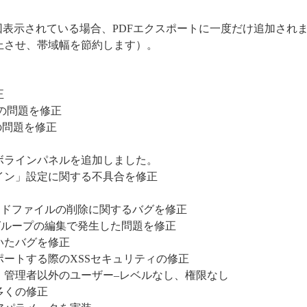
回表示されている場合、PDFエクスポートに一度だけ追加され
上させ、帯域幅を節約します）。
正
トの問題を修正
の問題を修正
ボラインパネルを追加しました。
イン」設定に関する不具合を修正
ードファイルの削除に関するバグを修正
グループの編集で発生した問題を修正
いたバグを修正
ートする際のXSSセキュリティの修正
：管理者以外のユーザー–レベルなし、権限なし
多くの修正