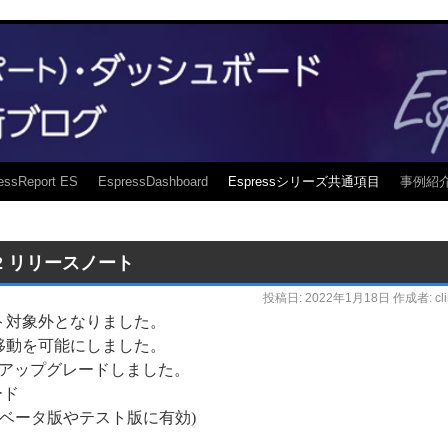
essReport ES
EspressDashboard
Espressシリーズ共通項目
事例紹
e 12 リリースノート
投稿日:
2022年1月18日
作成者:
cl
ポート対象外となりました。
移動を可能にしました。
9.4.0 にアップグレードしました。
ード
(ベータ版やテスト版に有効)