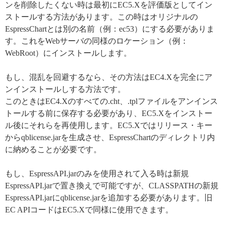
ンを削除したくない時は最初にEC5.Xを評価版としてイン
ストールする方法があります。この時はオリジナルの
EspressChartとは別の名前（例：ec53）にする必要がありま
す。これをWebサーバの同様のロケーション（例：
WebRoot）にインストールします。
もし、混乱を回避するなら、その方法はEC4.Xを完全にア
ンインストールしする方法です。
このときはEC4.Xのすべての.cht、.tplファイルをアンインス
トールする前に保存する必要があり、EC5.Xをインストー
ル後にそれらを再使用します。EC5.Xではリリース・キー
からqblicense.jarを生成させ、EspressChartのディレクトリ内
に納めることが必要です。
もし、EspressAPI.jarのみを使用されて入る時は新規
EspressAPI.jarで置き換えで可能ですが、CLASSPATHの新規
EspressAPI.jarにqblicense.jarを追加する必要があります。旧
EC APIコードはEC5.Xで同様に使用できます。