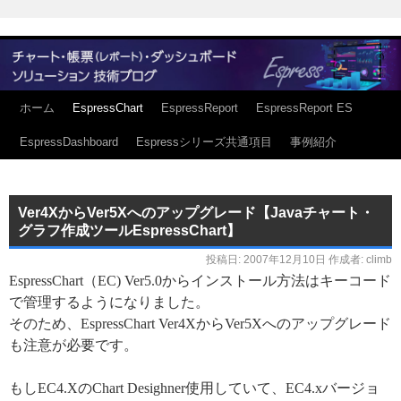
ホーム
EspressChart
EspressReport
EspressReport ES
EspressDashboard
Espressシリーズ共通項目
事例紹介
Ver4XからVer5Xへのアップグレード【Javaチャート・
グラフ作成ツールEspressChart】
投稿日:
2007年12月10日
作成者:
climb
EspressChart（EC) Ver5.0からインストール方法はキーコード
で管理するようになりました。
そのため、EspressChart Ver4XからVer5Xへのアップグレード
も注意が必要です。
もしEC4.XのChart Desighner使用していて、EC4.xバージョ