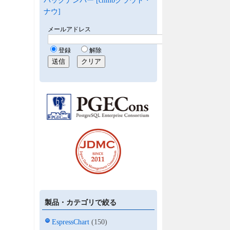
バックナンバー [climbクラウド・
ナウ]
製品・カテゴリで絞る
EspressChart
(150)