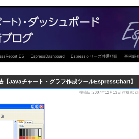
essReport ES
EspressDashboard
Espressシリーズ共通項目
事例紹
方法【Javaチャート・グラフ作成ツールEspressChart】
投稿日:
2007年12月13日
作成者:
cl