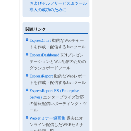
およびセルフサービスBIツール
導入の成功のために
関連リンク
EspressChart
動的なWebチャー
トを作成・配信するJavaツール
EspressDashboard
KPIプレゼン
テーションとWeb配信のための
ダッシュボードツール
EspressReport
動的なWebレポー
トを作成・配信するJavaツール
EspressReport ES (Enterprise
Server)
エンタープライズ対応
の情報配信レポーティング・ツ
ール
Webセミナー録画集
過去にオ
ンライン配信したWEBセミナ