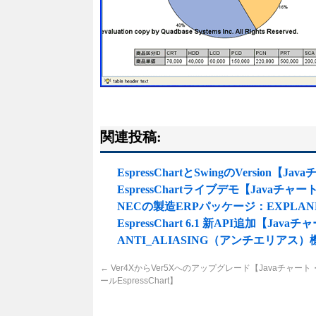
関連投稿:
EspressChartとSwingのVersion【
EspressChartライブデモ【Javaチャー
NECの製造ERPパッケージ：EXPLANNE
EspressChart 6.1 新API追加【Jav
ANTI_ALIASING（アンチエリアス）機
←
Ver4XからVer5Xへのアップグレード【Javaチャー
ールEspressChart】