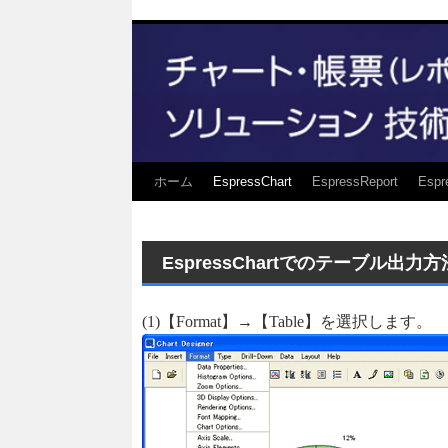
ホーム
EspressChart
EspressReport
Espr
EspressChartでのテーブル出力
(1)【Format】→【Table】を選択します。