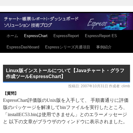
ホーム
EspressChart
EspressReport
EspressReport ES
EspressDashboard
Espressシリーズ共通項目
事例紹介
Linux版インストールについて【Javaチャート・グラフ
作成ツールEspressChart】
投稿日:
2007年10月31日
作成者:
climb
【質問】
EspressChart評価版のUnix版を入手して、 手順書通りに評価
版のパッケージを解凍してbinファイルを実行したところ、
「installEC53.binは使用できません」とのエラーメッセージ
と 以下の文章がブラウザのウィンドウに表示されました。