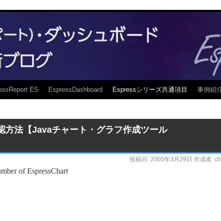
essReport ES
EspressDashboard
Espressシリーズ共通項目
事例紹
ン確認方法【Javaチャート・グラフ作成ツール
投稿日:
2005年3月29日
作成者:
cl
number of EspressChart
）