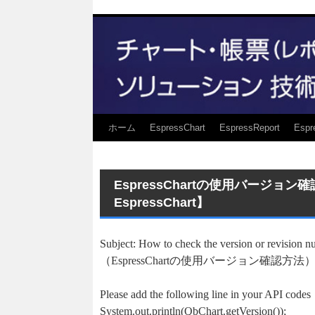
ホーム
EspressChart
EspressReport
Espr
EspressChartの使用バージョ
EspressChart】
Subject: How to check the version or revision 
（EspressChartの使用バージョン確認方法
Please add the following line in your API codes
System.out.println(QbChart.getVersion());