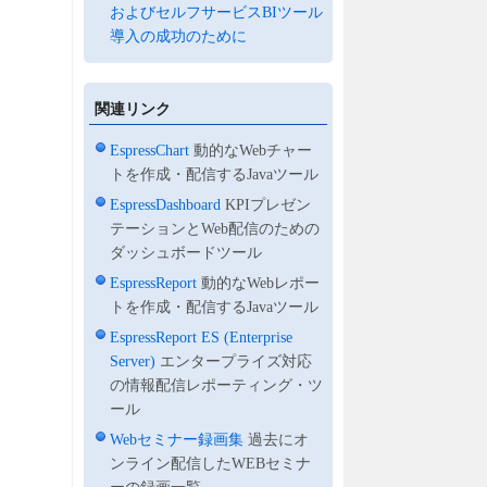
およびセルフサービスBIツール
導入の成功のために
関連リンク
EspressChart
動的なWebチャー
トを作成・配信するJavaツール
EspressDashboard
KPIプレゼン
テーションとWeb配信のための
ダッシュボードツール
EspressReport
動的なWebレポー
トを作成・配信するJavaツール
EspressReport ES (Enterprise
Server)
エンタープライズ対応
の情報配信レポーティング・ツ
ール
Webセミナー録画集
過去にオ
ンライン配信したWEBセミナ