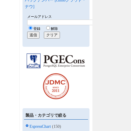
バックナンバー [climbクラウド・
ナウ]
製品・カテゴリで絞る
EspressChart
(150)