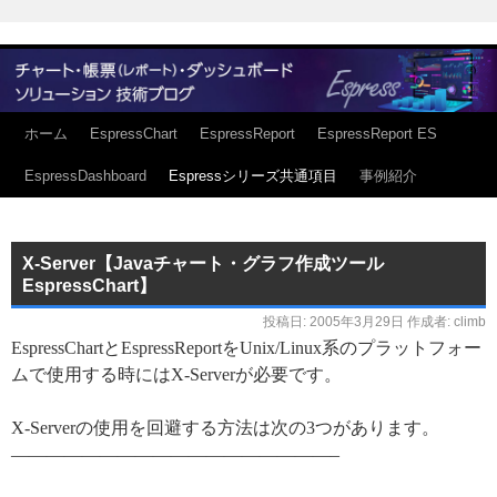
ホーム
EspressChart
EspressReport
EspressReport ES
EspressDashboard
Espressシリーズ共通項目
事例紹介
X-Server【Javaチャート・グラフ作成ツール
EspressChart】
投稿日:
2005年3月29日
作成者:
climb
EspressChartとEspressReportをUnix/Linux系のプラットフォー
ムで使用する時にはX-Serverが必要です。
X-Serverの使用を回避する方法は次の3つがあります。
——————————————————–