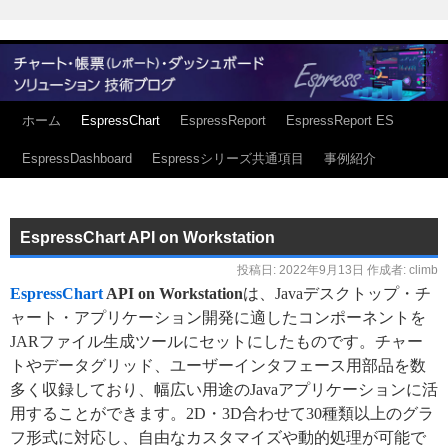
ホーム
EspressChart
EspressReport
EspressReport ES
EspressDashboard
Espressシリーズ共通項目
事例紹介
EspressChart API on Workstation
投稿日:
2022年9月13日
作成者:
climb
EspressChart
API on Workstation
は、Javaデスクトップ・チ
ャート・アプリケーション開発に適したコンポーネントを
JARファイル生成ツールにセットにしたものです。チャー
トやデータグリッド、ユーザーインタフェース用部品を数
多く収録しており、幅広い用途のJavaアプリケーションに活
用することができます。2D・3D合わせて30種類以上のグラ
フ形式に対応し、自由なカスタマイズや動的処理が可能で