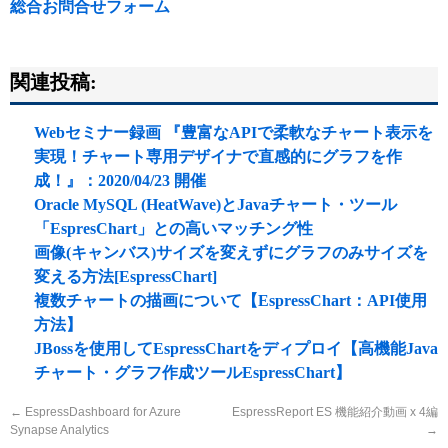
総合お問合せフォーム
関連投稿:
Webセミナー録画 『豊富なAPIで柔軟なチャート表示を
実現！チャート専用デザイナで直感的にグラフを作
成！』：2020/04/23 開催
Oracle MySQL (HeatWave)とJavaチャート・ツール
「EspresChart」との高いマッチング性
画像(キャンバス)サイズを変えずにグラフのみサイズを
変える方法[EspressChart]
複数チャートの描画について【EspressChart：API使用
方法】
JBossを使用してEspressChartをディプロイ【高機能Java
チャート・グラフ作成ツールEspressChart】
←
EspressDashboard for Azure
EspressReport ES 機能紹介動画 x 4編
Synapse Analytics
→