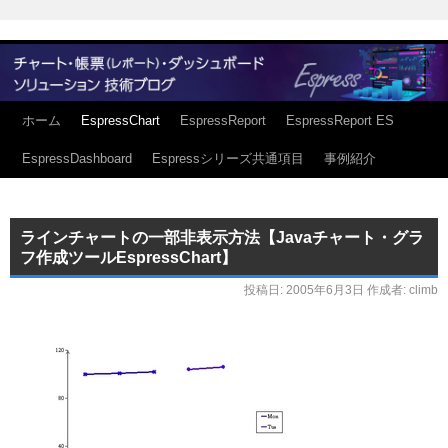
ホーム
EspressChart
EspressReport
EspressReport ES
EspressDashboard
Espressシリーズ共通項目
事例紹介
ラインチャートの一部非表示方法【Javaチャート・グラ
フ作成ツールEspressChart】
投稿日:
2005年6月3日
作成者:
climb