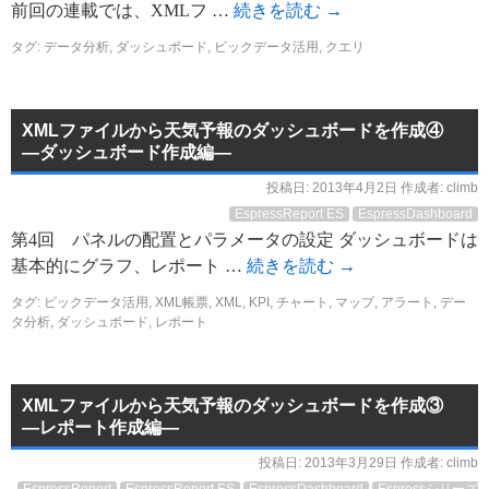
前回の連載では、XMLフ …
続きを読む
→
タグ:
データ分析
,
ダッシュボード
,
ビックデータ活用
,
クエリ
XMLファイルから天気予報のダッシュボードを作成④
―ダッシュボード作成編―
投稿日:
2013年4月2日
作成者:
climb
EspressReport ES
EspressDashboard
第4回 パネルの配置とパラメータの設定 ダッシュボードは
基本的にグラフ、レポート …
続きを読む
→
タグ:
ビックデータ活用
,
XML帳票
,
XML
,
KPI
,
チャート
,
マップ
,
アラート
,
デー
タ分析
,
ダッシュボード
,
レポート
XMLファイルから天気予報のダッシュボードを作成③
―レポート作成編―
投稿日:
2013年3月29日
作成者:
climb