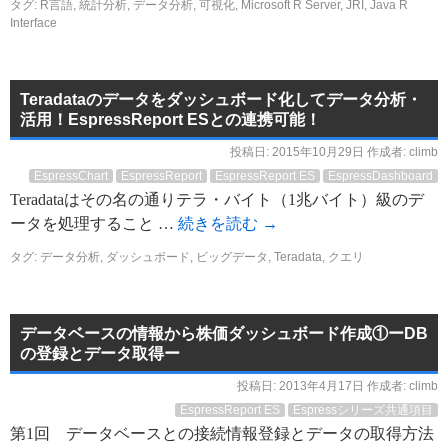
タグ:
R言語
,
統計分析
,
データ分析
,
可視化
,
Microsoft R Server
,
JRI
,
Java R
Interface
Teradataのデータをダッシュボード化してデータ分析・
活用！EspressReport ESとの連携可能！
投稿日:
2015年10月29日
作成者:
climb
EspressChart
EspressReport
EspressReport ES
EspressDashboard
Teradataはその名の通りテラ・バイト（1兆バイト）級のデ
ータを処理すること …
続きを読む
→
タグ:
データ分析
,
ダッシュボード
,
ビッグデータ
,
Teradata
,
クエリ
データベースの情報から株価ダッシュボード作成①ーDB
の登録とデータ取得ー
投稿日:
2013年4月17日
作成者:
climb
EspressReport ES
Espressシリーズ共通項目
第1回 データベースとの接続情報登録とデータの取得方法