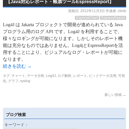
【Java対応レポート・帳票ツールEspressReport】
投稿日:
2012年11月3日
作成者:
climb
EspressChart
EspressReport
Log4J は Jakarta プロジェクトで開発が進められている Java
プログラム用のログ API です。Log4J を利用することで、
様々なロギングが可能になります。しかしそのレポート機
能は充分なものではありません。Log4jとEspressReportを活
用することにより、ビジュアルなログ・レポートが可能に
なります。
続きを読む
→
タグ:
チャート
,
データ分析
,
Log4J
,
ログ解析
,
レポート
,
ビックデータ活用
,
可視
化
,
グラフ
,
syslog
新しい投稿
→
ブログ検索
キーワード：