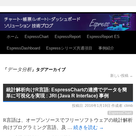
ホーム
EspressChart
EspressReport
EspressReport ES
EspressDashboard
Espressシリーズ共通項目
事例紹介
データ分析
「
」タグアーカイブ
新しい投稿
→
統計解析向けR言語: EspressChartの連携でデータを簡
単に可視化を実現 : JRI (Java R Interface) 事例
投稿日:
2016年1月19日
作成者:
climb
EspressChart
R言語は、オープンソースでフリーソフトウェアの統計解析
向けプログラミング言語、及 …
続きを読む
→