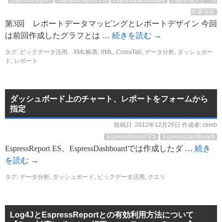
EspressReport
EspressReport ES
EspressDashboard
Espressシリーズ
共通項目
第3回 レポートデータマッピングとレポートデザイン 今回
は前回作成したグラフとは …
続きを読む
→
タグ:
ビックデータ活用、XML帳票
,
XML
,
CrossTab
,
データ分析
,
ダッシュボー
ド
,
レポート
ダッシュボード上のチャート、レポートをフォームから
指定
投稿日:
2012年12月26日
作成者:
climb
EspressReport ES
EspressDashboard
EspressReport ES、EspressDashboardでは作成したダ …
続き
を読む
→
タグ:
データ分析
,
ダッシュボード
,
ビックデータ活用
,
クエリ
Log4JとEspressReportとの有効利用方法について