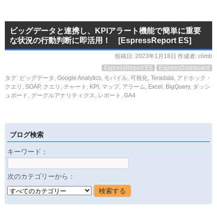
ビッグデータと連携し、KPIアラート機能で簡単に重要
な状況の行動判断に即活用！ [EspressReport ES]
投稿日:
2023年1月18日
作成者:
climb
EspressReport ES
EspressDashboard
タグ:
ビッグデータ
,
Google Analytics
,
モバイル
,
可視化
,
Teradata
,
アドホック・
クエリ
,
SOAP
,
クエリ
,
チャート
,
KPI
,
マップ
,
アラーム
,
Excel
,
BigQuery
,
ダッシ
ュボード
,
グーグルアナリティクス
,
レポート
,
GA4
ブログ検索
キーワード：
次のカテゴリーから：