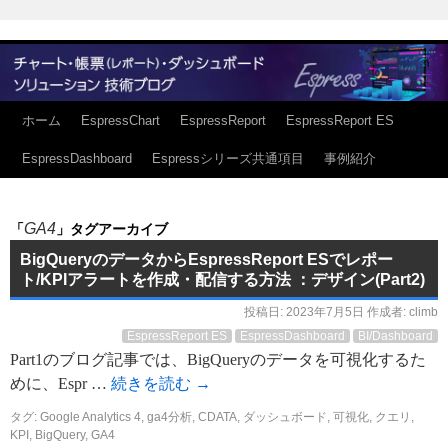
ホーム
EspressChart
EspressReport
EspressReport ES
EspressDashboard
Espressシリーズ共通項目
事例紹介
GA4
「
」タグアーカイブ
BigQueryのデータからEspressReport ESでレポー
ト/KPIアラートを作成・配信する方法 ：デザイン(Part2)
投稿日:
2023年7月5日
作成者:
climb
EspressReport ES
EspressDashboard
BI/Dashboard
Part1のブログ記事では、BigQueryのデータを可視化するた
めに、Espr …
続きを読む
→
タグ:
Google Analytics 4
,
ga4分析
,
CDATA
,
ダッシュボード
,
可視化
,
クエリ
,
KPI
,
BigQuery
,
GA4