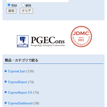
製品・カテゴリで絞る
EspressChart
(150)
EspressReport
(74)
EspressReport ES
(74)
EspressDashboard
(58)