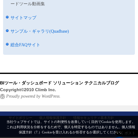
ードツール動画集
サイトマップ
サンプル・ギャラリ(Quadbase)
総合FAQサイト
BIツール・ダッシュボード ソリューション テクニカルブログ
Copyright©2010 Climb Inc.
Proudly powered by WordPress.
サイトポリシー
個人情報保護方針
情報セキュリティ基本方針
当社ウェブサイトでは、サイトの利便性を改善していく目的でCookieを使用します。
© 2007-2024 Climb Inc.
これは利用状況を分析をするためで、個人を特定するものではありません。
個人情報
保護方針（7.）
Cookieを受け入れるか拒否するか選択してください。