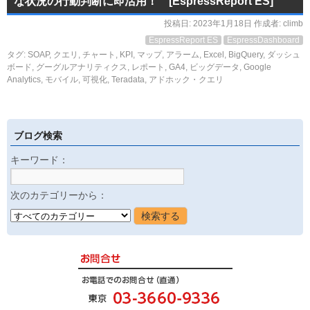
な状況の行動判断に即活用！ [EspressReport ES]
投稿日:
2023年1月18日
作成者:
climb
EspressReport ES
EspressDashboard
タグ:
SOAP
,
クエリ
,
チャート
,
KPI
,
マップ
,
アラーム
,
Excel
,
BigQuery
,
ダッシュ
ボード
,
グーグルアナリティクス
,
レポート
,
GA4
,
ビッグデータ
,
Google
Analytics
,
モバイル
,
可視化
,
Teradata
,
アドホック・クエリ
ブログ検索
キーワード：
次のカテゴリーから：