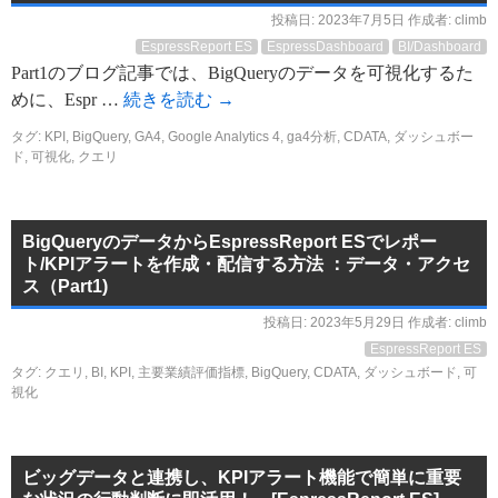
投稿日:
2023年7月5日
作成者:
climb
EspressReport ES
EspressDashboard
BI/Dashboard
Part1のブログ記事では、BigQueryのデータを可視化するた
めに、Espr …
続きを読む
→
タグ:
KPI
,
BigQuery
,
GA4
,
Google Analytics 4
,
ga4分析
,
CDATA
,
ダッシュボー
ド
,
可視化
,
クエリ
BigQueryのデータからEspressReport ESでレポー
ト/KPIアラートを作成・配信する方法 ：データ・アクセ
ス（Part1)
投稿日:
2023年5月29日
作成者:
climb
EspressReport ES
タグ:
クエリ
,
BI
,
KPI
,
主要業績評価指標
,
BigQuery
,
CDATA
,
ダッシュボード
,
可
視化
ビッグデータと連携し、KPIアラート機能で簡単に重要