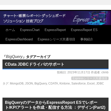
ホーム
EspressChart
EspressReport
EspressReport ES
EspressDashboard
Espressシリーズ共通項目
事例紹介
BigQuery
「
」タグアーカイブ
CData JDBCドライバのサポート
投稿日:
2023年11月17日
作成者:
climb
Espressシリーズ共通項目
タグ:
MongoDB
,
JSON
,
BigQuery
,
CDATA
,
Kintone
,
Salesforce
,
Excel
,
JDBC
BigQueryのデータからEspressReport ESでレポー
ト/KPIアラートを作成・配信する方法 ：デザイン(Part2)