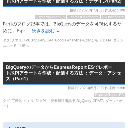
ト/KPIアラートを作成・配信する方法 ：デザイン(Part2)
投稿日:
2023年7月5日
作成者:
climb
EspressReport ES
EspressDashboard
BI/Dashboard
Part1のブログ記事では、BigQueryのデータを可視化するた
めに、Espr …
続きを読む
→
タグ:
クエリ
,
KPI
,
BigQuery
,
GA4
,
Google Analytics 4
,
ga4分析
,
CDATA
,
ダッシ
ュボード
,
可視化
BigQueryのデータからEspressReport ESでレポー
ト/KPIアラートを作成・配信する方法 ：データ・アクセ
ス（Part1)
投稿日:
2023年5月29日
作成者:
climb
EspressReport ES
タグ:
可視化
,
クエリ
,
BI
,
KPI
,
主要業績評価指標
,
BigQuery
,
CDATA
,
ダッシュボ
ード