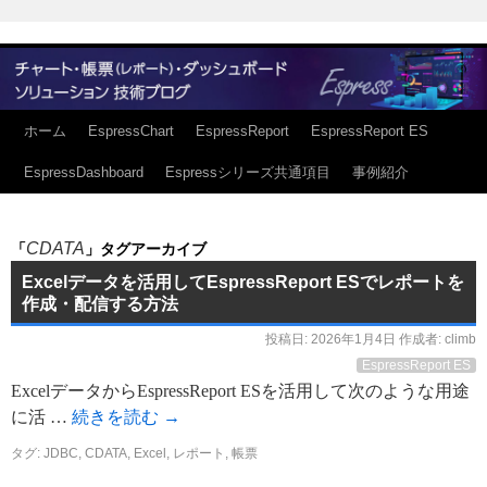
ホーム
EspressChart
EspressReport
EspressReport ES
EspressDashboard
Espressシリーズ共通項目
事例紹介
CDATA
「
」タグアーカイブ
Excelデータを活用してEspressReport ESでレポートを
作成・配信する方法
投稿日:
2026年1月4日
作成者:
climb
EspressReport ES
ExcelデータからEspressReport ESを活用して次のような用途
に活 …
続きを読む
→
タグ:
JDBC
,
CDATA
,
Excel
,
レポート
,
帳票