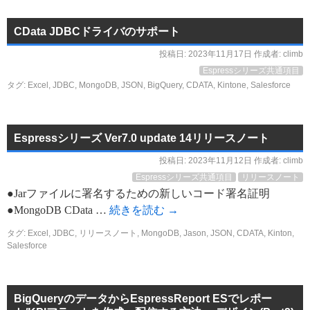
CData JDBCドライバのサポート
投稿日:
2023年11月17日
作成者:
climb
Espressシリーズ共通項目
タグ:
Excel
,
JDBC
,
MongoDB
,
JSON
,
BigQuery
,
CDATA
,
Kintone
,
Salesforce
Espressシリーズ Ver7.0 update 14リリースノート
投稿日:
2023年11月12日
作成者:
climb
Espressシリーズ共通項目
リリースノート
●Jarファイルに署名するための新しいコード署名証明
●MongoDB CData …
続きを読む
→
タグ:
Excel
,
JDBC
,
リリースノート
,
MongoDB
,
Jason
,
JSON
,
CDATA
,
Kinton
,
Salesforce
BigQueryのデータからEspressReport ESでレポー