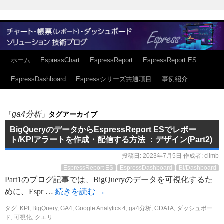
ホーム
EspressChart
EspressReport
EspressReport ES
EspressDashboard
Espressシリーズ共通項目
事例紹介
ga4分析
「
」タグアーカイブ
BigQueryのデータからEspressReport ESでレポー
ト/KPIアラートを作成・配信する方法 ：デザイン(Part2)
投稿日:
2023年7月5日
作成者:
climb
EspressReport ES
EspressDashboard
BI/Dashboard
Part1のブログ記事では、BigQueryのデータを可視化するた
めに、Espr …
続きを読む
→
タグ:
KPI
,
BigQuery
,
GA4
,
Google Analytics 4
,
ga4分析
,
CDATA
,
ダッシュボー
ド
,
可視化
,
クエリ