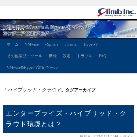
ホーム
VMware
vSphere
vCenter
Hyper-V
その他製品・ツール
機能
設定
トラブル
FAQ
VMware&Hyper-V対応ツール
ハイブリッド・クラウド
「
」タグアーカイブ
エンタープライズ・ハイブリッド・ク
ラウド環境とは？
投稿日:
2023年12月15日
クライム