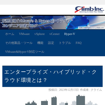
ホーム
VMware
vSphere
vCenter
Hyper-V
その他製品・ツール
機能
設定
トラブル
FAQ
VMware&Hyper-V対応ツール
エンタープライズ・ハイブリッド・ク
ラウド環境とは？
投稿日:
2023年12月15日
作成者:
クライム