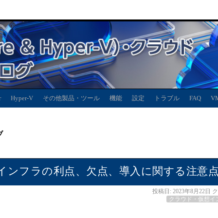
r
Hyper-V
その他製品・ツール
機能
設定
トラブル
FAQ
V
ブ
インフラの利点、欠点、導入に関する注意
投稿日:
2023年8月22日
ク
クラウド・仮想イ
ド