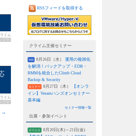
RSSフィードを取得する
ライム
ンフラ
クライム主催セミナー
8月26日（水）
運用の複雑化
Web
を解消！バックアップ・EDR・
応
RMMを統合したClimb Cloud
Backup & Security
8月27日（木）
【オンラ
セミナー
イン】Veeamハンズオンセミナー
ライム
基本編
ンフラ
セミナー情報一覧
む
→
出展・参加イベント
8月20日(木)～21日(金)
イベント