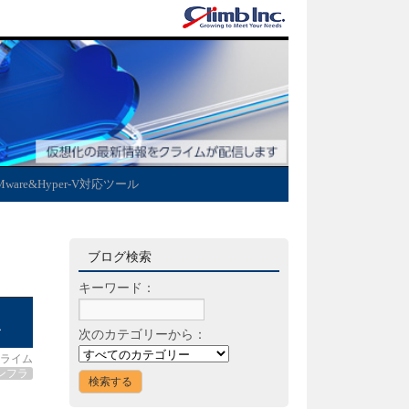
Mware&Hyper-V対応ツール
ブログ検索
キーワード：
点
次のカテゴリーから：
ライム
ンフラ