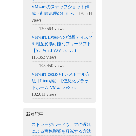
VMwareのスナップショット作
成・削除処理の仕組み
- 170,534
views
...
- 120,564 views
VMware/Hyper-Vの仮想ディスク
を相互変換可能なフリーソフト
【StarWind V2V Convert...
-
115,353 views
...
- 105,450 views
VMware toolsのインストール方
法【Linux編】【仮想化プラッ
トホーム VMware vSpher...
-
102,011 views
新着記事
ストレージハードウェアの遅延
による実務影響を軽減する方法