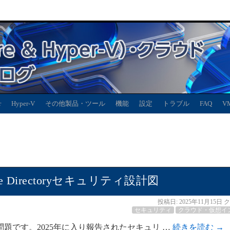
r
Hyper-V
その他製品・ツール
機能
設定
トラブル
FAQ
V
 Directoryセキュリティ設計図
投稿日:
2025年11月15日
ク
セキュリティ
クラウド・仮想イ
題です。2025年に入り報告されたセキュリ …
続きを読む
→