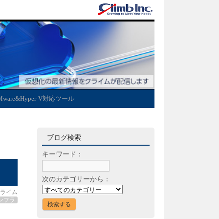
Mware&Hyper-V対応ツール
ブログ検索
キーワード：
次のカテゴリーから：
ライム
ンフラ