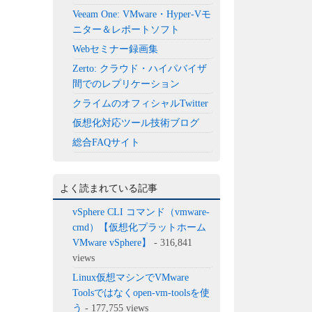
Veeam One: VMware・Hyper-Vモ
ニター＆レポートソフト
Webセミナー録画集
Zerto: クラウド・ハイパバイザ
間でのレプリケーション
クライムのオフィシャルTwitter
仮想化対応ツール技術ブログ
総合FAQサイト
よく読まれている記事
vSphere CLI コマンド（vmware-
cmd）【仮想化プラットホーム
VMware vSphere】
- 316,841
views
Linux仮想マシンでVMware
Toolsではなくopen-vm-toolsを使
う
- 177,755 views