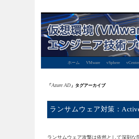
ホーム
VMware
vSphere
vCente
Azure AD
「
」タグアーカイブ
ランサムウェア対策：Active
ランサムウェア攻撃は依然として深刻な問