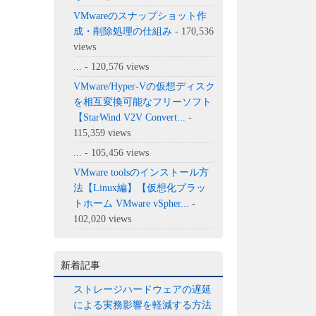
VMwareのスナップショット作
成・削除処理の仕組み
- 170,536
views
...
- 120,576 views
VMware/Hyper-Vの仮想ディスク
を相互変換可能なフリーソフト
【StarWind V2V Convert...
-
115,359 views
...
- 105,456 views
VMware toolsのインストール方
法【Linux編】【仮想化プラッ
トホーム VMware vSpher...
-
102,020 views
新着記事
ストレージハードウェアの遅延
による実務影響を軽減する方法