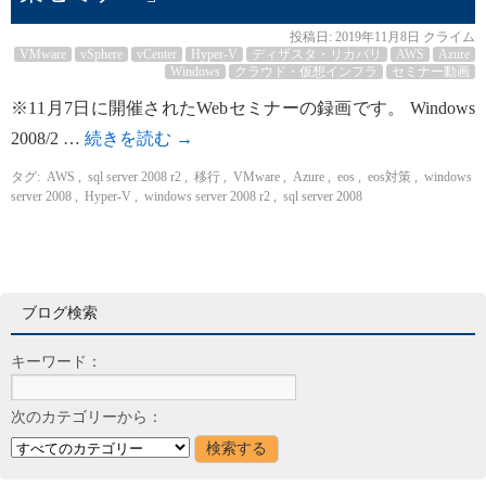
投稿日:
2019年11月8日
クライム
VMware
vSphere
vCenter
Hyper-V
ディザスタ・リカバリ
AWS
Azure
Windows
クラウド・仮想インフラ
セミナー動画
※11月7日に開催されたWebセミナーの録画です。 Windows
2008/2 …
続きを読む
→
タグ:
AWS
,
sql server 2008 r2
,
移行
,
VMware
,
Azure
,
eos
,
eos対策
,
windows
server 2008
,
Hyper-V
,
windows server 2008 r2
,
sql server 2008
ブログ検索
キーワード：
次のカテゴリーから：