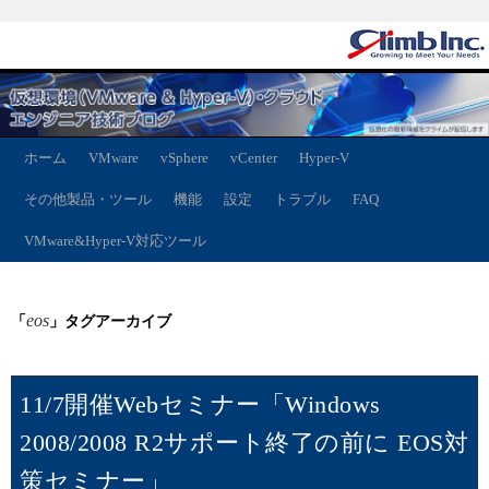
ホーム
VMware
vSphere
vCenter
Hyper-V
その他製品・ツール
機能
設定
トラブル
FAQ
VMware&Hyper-V対応ツール
eos
「
」タグアーカイブ
11/7開催Webセミナー「Windows
2008/2008 R2サポート終了の前に EOS対
策セミナー」