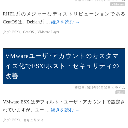
VMware
RHEL系のメジャーなディストリビューションである
CentOSは、Debian系 …
続きを読む
→
タグ:
ESXi
,
CentOS
,
VMware Player
VMwareユーザ･アカウントのカスタマ
イズ化でESXiホスト・セキュリティの
改善
投稿日:
2011年10月29日
クライム
設定
VMware ESXiはデフォルト・ユーザ・アカウントで設定さ
れていますが、ユー …
続きを読む
→
タグ:
ESXi
,
セキュリティ