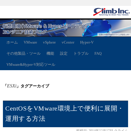
ホーム
VMware
vSphere
vCenter
Hyper-V
その他製品・ツール
機能
設定
トラブル
FAQ
VMware&Hyper-V対応ツール
ESXi
「
」タグアーカイブ
CentOSをVMware環境上で便利に展開・
運用する方法
投稿日:
2014年12月17日
クライム