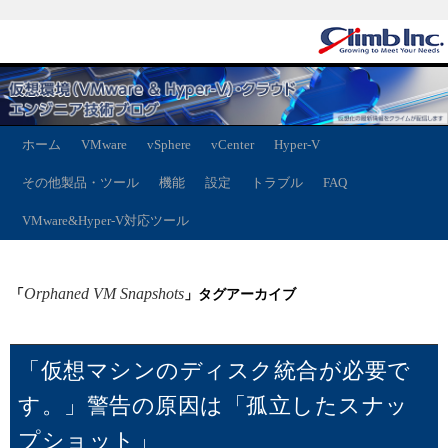
ホーム
VMware
vSphere
vCenter
Hyper-V
その他製品・ツール
機能
設定
トラブル
FAQ
VMware&Hyper-V対応ツール
Orphaned VM Snapshots
「
」タグアーカイブ
「仮想マシンのディスク統合が必要で
す。」警告の原因は「孤立したスナッ
プショット」